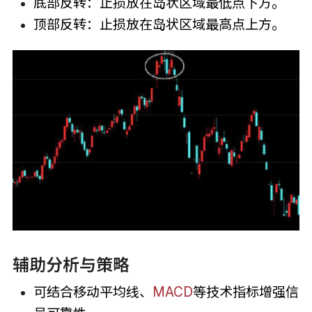
底部反转：止损放在岛状区域最低点下方。
顶部反转：止损放在岛状区域最高点上方。
辅助分析与策略
可结合移动平均线、
MACD
等技术指标增强信