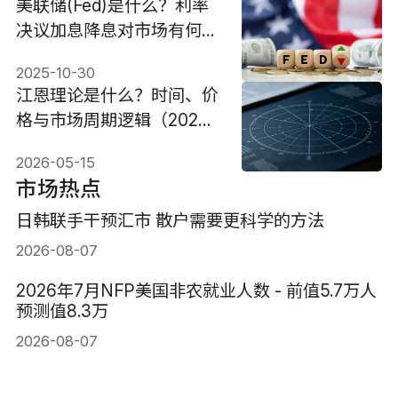
美联储(Fed)是什么？利率
决议加息降息对市场有何影
响?
2025-10-30
江恩理论是什么？时间、价
格与市场周期逻辑（2026
教学）
2026-05-15
市场热点
日韩联手干预汇市 散户需要更科学的方法
2026-08-07
2026年7月NFP美国非农就业人数 - 前值5.7万人
预测值8.3万
2026-08-07