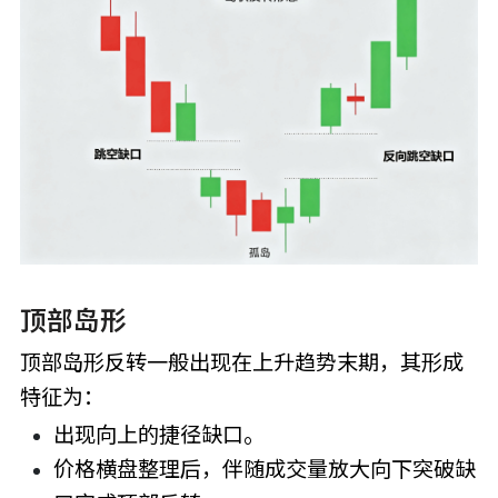
顶部岛形
顶部岛形反转一般出现在上升趋势末期，其形成
特征为：
出现向上的捷径缺口。
价格横盘整理后，伴随成交量放大向下突破缺