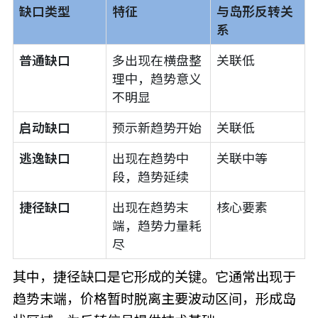
缺口类型
特征
与岛形反转关
系
普通缺口
多出现在横盘整
关联低
理中，趋势意义
不明显
启动缺口
预示新趋势开始
关联低
逃逸缺口
出现在趋势中
关联中等
段，趋势延续
捷径缺口
出现在趋势末
核心要素
端，趋势力量耗
尽
其中，捷径缺口是它形成的关键。它通常出现于
趋势末端，价格暂时脱离主要波动区间，形成岛