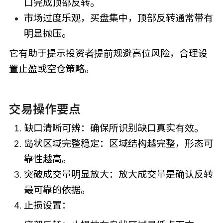
口完成顶部反转。
市场过度乐观，买盘集中，顶部反转通常带有
明显抛压。
它有助于提示投资者提前规避高位风险，合理设
置止盈或空仓策略。
交易操作要点
缺口清晰可辨：确保所识别缺口真实有效。
岛状区域完整稳定：区域结构越完整，形态可
靠性越高。
突破成交量明显放大：放大成交量是确认反转
最可靠的依据。
止损设置：