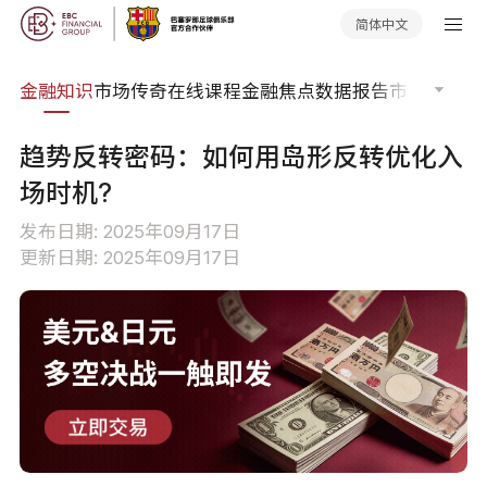
简体中文
词典
金融知识
市场传奇
在线课程
金融焦点
数据报告
市场分析
市
趋势反转密码：如何用岛形反转优化入
场时机?
发布日期: 2025年09月17日
更新日期: 2025年09月17日