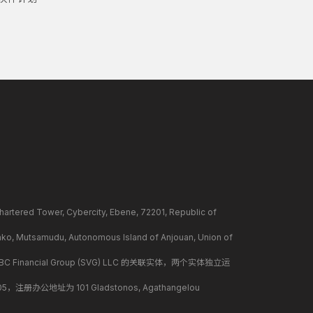
ower, Cybercity, Ebene, 72201, Republic of
mudu, Autonomous Island of Anjouan, Union of
BC Financial Group (SVG) LLC 的关联实体，两个实体独立运
册办公地址为 101 Gladstonos, Agathangelou