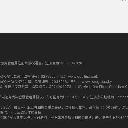
纳丁斯金融服务管理局注册并授权运营，注册号为353 LLC 2020。
监管局(FCA)授权和监管，监管编号：927552，网址：
www.ebcfin.co.uk
群岛金融管理局(CIMA)授权和监管，监管编号：2038223，网址：
www.ebcgroup.ky
权并受其监管，监管编号：GB24203273，注册地址为 3rd Floor, Standard Chartered T
盟昂儒昂自治岛离岸金融管理局授权，许可证号为L 15637/EFGC，注册办公地址为 Hamchako, Mutsa
司编号 ：619 073 237）由澳大利亚证券和投资委员会(ASIC)授权和监管，监管编号：500991，是E
提供，不涉及该实体的责任。
roup 结构内的持牌和受监管实体提供支付服务，根据塞浦路斯共和国公司法注册，编号为 HE449205，注