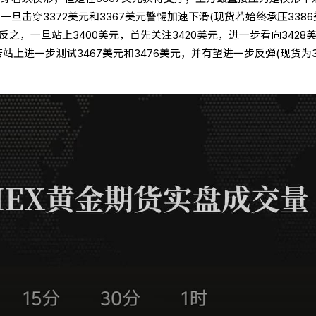
一旦击穿3372美元和3367美元警惕加速下滑(现货若始终承压3386
)；反之，一旦站上3400美元，首先关注3420美元，进一步看向3428
，若站上进一步测试3467美元和3476美元，并有望进一步反弹(现货为3