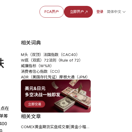
FCA开户
立即开户
登录
简体中文
相关词典
M头（双顶）
法国指数（CAC40）
跌
W底（双底）
72法则（Rule of 72）
威廉指标（W%R）
消费者信心指数（CCI）
ADR（美国存托凭证）
摩根大通（JPM）
节点在
多单筹
相关文章
00
COMEX黄金期货实盘成交量|黄金小幅反弹 但3311美元依然阻力重重
沿