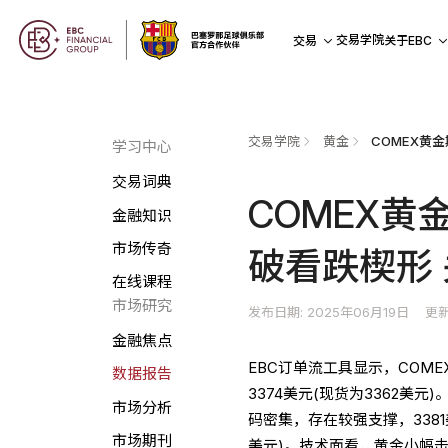
交易学院
交易
关于EBC
交易学院
黄金
学习中心
交易词典
COMEX黄
金融知识
市场传奇
破看跌楔形 
在线课程
市场研究
发布日期: 2025年06月19日
更新
金融焦点
EBC订单流工具显示，COME
数据报告
3374美元(现货为3362美
市场分析
码密集，存在较强支撑，3381美
市场期刊
美元)。技术面看，黄金小幅