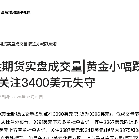
最新活动
跟单社区
COMEX黄金期货实盘成交量|黄金小幅跌破看跌楔形 关注3400美元失守
金期货实盘成交量|黄金小幅
关注3400美元失守
日期: 2025年06月19日
X黄金期货成交量控制点在3398美元(现货为3386美元)，低成交量
元)。从挂单分布看，3381美元下方多单挂单占优，其中3367美元附近
元上方空单挂单占优，关注3387美元和3412美元(现货为3375和34
击穿看跌楔形，但是在3367美元获得支撑，上方最直接压力是楔形下