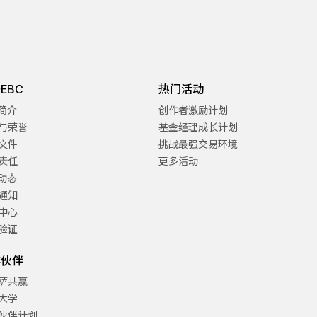
EBC
热门活动
C简介
创作者激励计划
与荣誉
基金经理成长计划
文件
挑战最强交易环境
责任
更多活动
C动态
通知
中心
验证
作伙伴
萨共赢
大学
伙伴计划