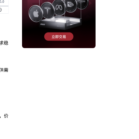
求稳
供需
，价