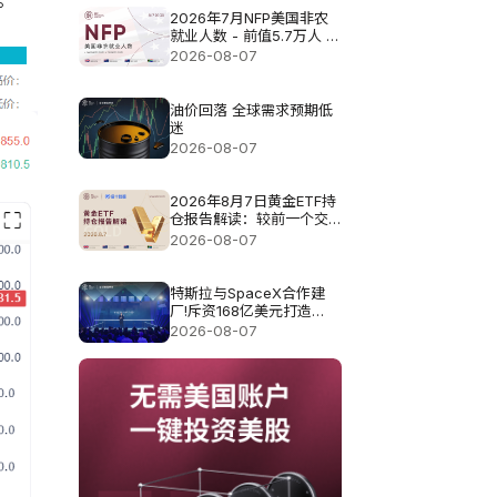
。
2026年7月NFP美国非农
就业人数 - 前值5.7万人 预
测值8.3万
2026-08-07
油价回落 全球需求预期低
迷
2026-08-07
2026年8月7日黄金ETF持
仓报告解读：较前一个交
易日增加0.571吨
2026-08-07
特斯拉与SpaceX合作建
厂!斥资168亿美元打造
Terafab基地
2026-08-07