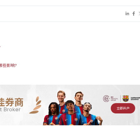
?
哪些影响?
佳券商
立即开户
t Broker