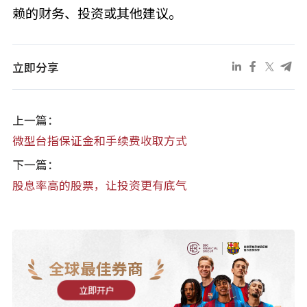
赖的财务、投资或其他建议。
立即分享
上一篇：
微型台指保证金和手续费收取方式
下一篇：
股息率高的股票，让投资更有底气
全球最佳券商
立即开户