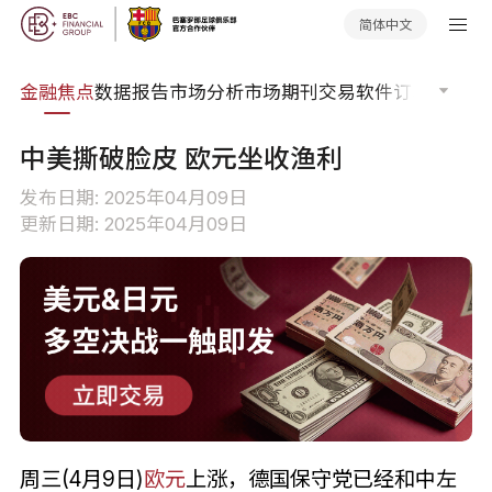
简体中文
课程
金融焦点
数据报告
市场分析
市场期刊
交易软件
订单流
EA
中美撕破脸皮 欧元坐收渔利
发布日期: 2025年04月09日
更新日期: 2025年04月09日
周三(4月9日)
欧元
上涨，德国保守党已经和中左