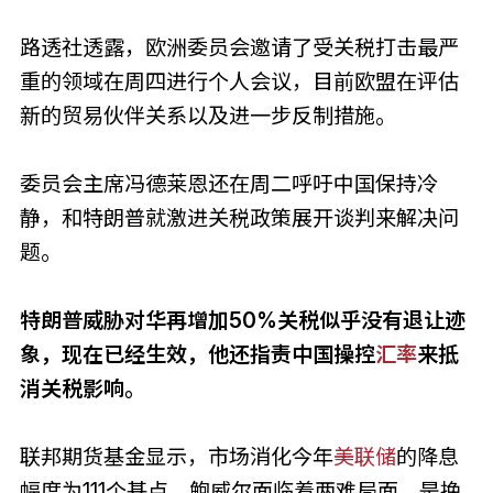
路透社透露，欧洲委员会邀请了受关税打击最严
重的领域在周四进行个人会议，目前欧盟在评估
新的贸易伙伴关系以及进一步反制措施。
委员会主席冯德莱恩还在周二呼吁中国保持冷
静，和特朗普就激进关税政策展开谈判来解决问
题。
特朗普威胁对华再增加50%关税似乎没有退让迹
象，现在已经生效，他还指责中国操控
汇率
来抵
消关税影响。
联邦期货基金显示，市场消化今年
美联储
的降息
幅度为111个基点。鲍威尔面临着两难局面，是挽