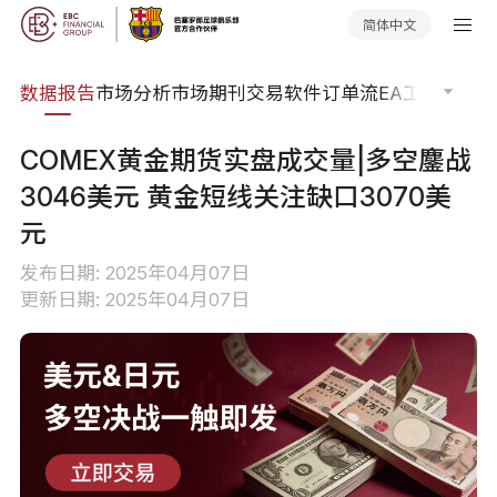
简体中文
焦点
数据报告
市场分析
市场期刊
交易软件
订单流
EA工具库
交易
COMEX黄金期货实盘成交量|多空鏖战
3046美元 黄金短线关注缺口3070美
元
发布日期: 2025年04月07日
更新日期: 2025年04月07日