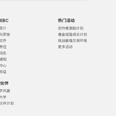
EBC
热门活动
C简介
创作者激励计划
与荣誉
基金经理成长计划
文件
挑战最强交易环境
责任
更多活动
C动态
通知
中心
验证
作伙伴
萨共赢
大学
伙伴计划