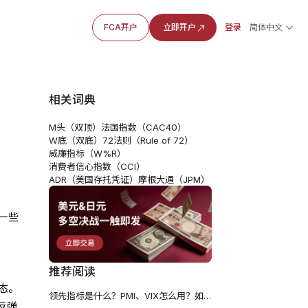
FCA开户
立即开户
登录
简体中文
相关词典
M头（双顶）
法国指数（CAC40）
W底（双底）
72法则（Rule of 72）
威廉指标（W%R）
消费者信心指数（CCI）
ADR（美国存托凭证）
摩根大通（JPM）
一些
推荐阅读
状态。
领先指标是什么？PMI、VIX怎么用？如何预判市场趋势？2026版
反弹