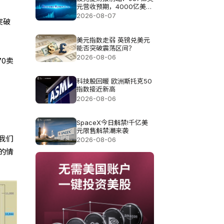
元营收预期，4000亿美元
现金如何布局?
2026-08-07
突破
美元指数走弱 英镑兑美元
能否突破震荡区间？
2026-08-06
0卖
科技股回暖 欧洲斯托克50
指数接近新高
2026-08-06
SpaceX今日解禁!千亿美
元限售解禁潮来袭
我们
2026-08-06
的情