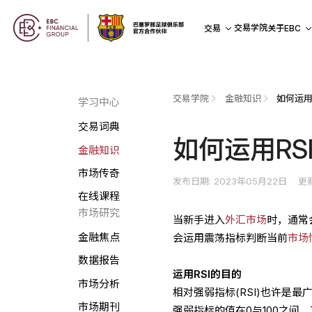
交易学院
交易
关于EBC
交易学院
金融知识
如何运用
学习中心
交易词典
如何运用RS
金融知识
市场传奇
发布日期: 2023年05月22日
更新
在线课程
市场研究
当新手进入
外汇市场
时，通常
金融焦点
会运用震荡指标判断当前
市场
数据报告
运用RSI的目的
市场分析
相对强弱指标(RSI)也许是
市场期刊
强弱指标的值在0与100之间，