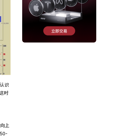
认识
这时
在向上
0-