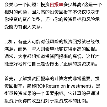
会关心一个问题：
投资
回报率
多少算高
?这是一个
相对的问题，因为高的投资回报率不仅仅取决于
你投资的资产类型，还与你的投资目标和风险承
受能力有很大关系。
比如，有些人可能对低风险的投资回报就已经很
满意，而另一些人则希望能够获得更高的回报。
通常，大家都想知道投资回报率的高低，这样才
能更好地评估自己是否做出了正确的投资决策。
首先，了解投资回报率的计算方式非常重要。投
资回报率，简称ROI(Return on Investment)，是
衡量投资成果的一个重要指标。它计算的是通过
投资所获得的收益相对于投资成本的比例。