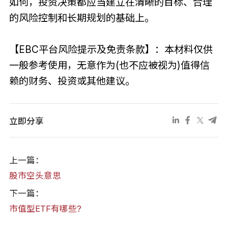
如何，投资决策都应当建立在清晰的目标、合理
的风险控制和长期规划的基础上。
【EBC平台风险提示及免责条款】：本材料仅供
一般参考使用，无意作为(也不应被视为)值得信
赖的财务、投资或其他建议。
立即分享
上一篇：
股市空头意思
下一篇：
市值型ETF有哪些?