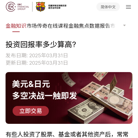
简体中文
词典
金融知识
市场传奇
在线课程
金融焦点
数据报告
市场分析
市
投资回报率多少算高?
发布日期: 2025年03月31日
更新日期: 2025年03月31日
有些人投资了股票、基金或者其他资产后，常常