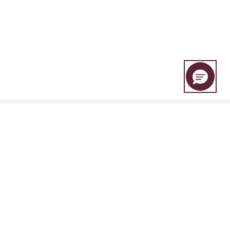
EBC金融集团是由以下公司集团共享的联合品牌
EBC Financial Group (SVG) LLC 在圣文森特与格林纳丁斯金融服务管理局注
册并授权运营，注册号为353 LLC 2020。