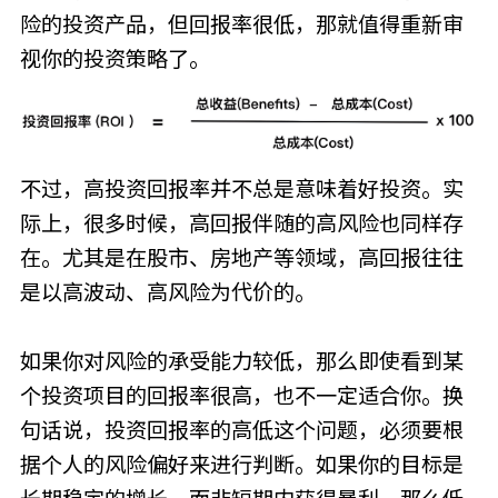
险的投资产品，但回报率很低，那就值得重新审
视你的投资策略了。
不过，高投资回报率并不总是意味着好投资。实
际上，很多时候，高回报伴随的高风险也同样存
在。尤其是在股市、房地产等领域，高回报往往
是以高波动、高风险为代价的。
如果你对风险的承受能力较低，那么即使看到某
个投资项目的回报率很高，也不一定适合你。换
句话说，投资回报率的高低这个问题，必须要根
据个人的风险偏好来进行判断。如果你的目标是