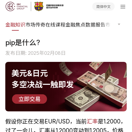
简体中文
词典
金融知识
市场传奇
在线课程
金融焦点
数据报告
市场分析
市
pip是什么?
发布日期: 2025年02月08日
假设你正在交易EUR/USD，当前
汇率
是1.2000，
过了一会儿，汇率从1.2000变动到1.2005，价格