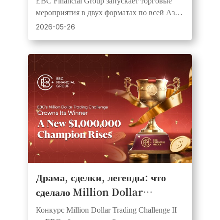
EBC Financial Group запускает торговые
денежными призами
мероприятия в двух форматах по всей Азии
и Африке, предлагая симуляционные и
2026-05-26
реальные соревнования для трейдеров всех
уровней.
Драма, сделки, легенды: что
сделало Million Dollar
Trading Challenge II от EBC
Конкурс Million Dollar Trading Challenge II