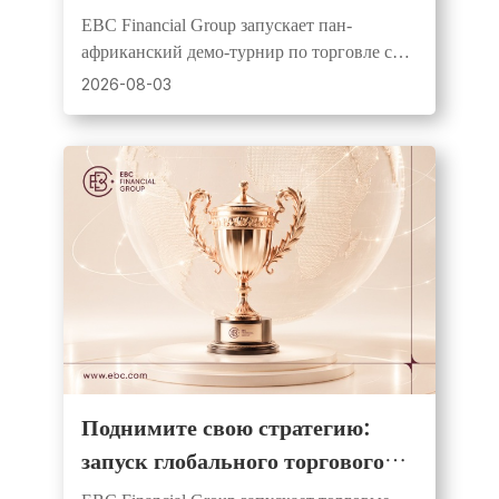
странах Африки, предоставляя
EBC Financial Group запускает пан-
трейдерам равный старт и шанс
африканский демо-турнир по торговле с
на денежные призы
призовым фондом USD1,000, 20
2026-08-03
победителями и равными стартовыми
средствами для всех участников.
Поднимите свою стратегию:
запуск глобального торгового
конкурса с крупными