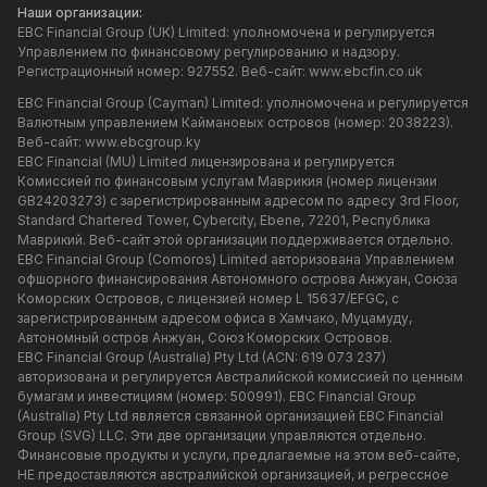
Наши организации:
EBC Financial Group (UK) Limited: уполномочена и регулируется
Управлением по финансовому регулированию и надзору.
Регистрационный номер: 927552. Веб-сайт:
www.ebcfin.co.uk
EBC Financial Group (Cayman) Limited: уполномочена и регулируется
Валютным управлением Каймановых островов (номер: 2038223).
Веб-сайт:
www.ebcgroup.ky
EBC Financial (MU) Limited лицензирована и регулируется
Комиссией по финансовым услугам Маврикия (номер лицензии
GB24203273) с зарегистрированным адресом по адресу 3rd Floor,
Standard Chartered Tower, Cybercity, Ebene, 72201, Республика
Маврикий. Веб-сайт этой организации поддерживается отдельно.
EBC Financial Group (Comoros) Limited авторизована Управлением
офшорного финансирования Автономного острова Анжуан, Союза
Коморских Островов, с лицензией номер L 15637/EFGC, с
зарегистрированным адресом офиса в Хамчако, Муцамуду,
Автономный остров Анжуан, Союз Коморских Островов.
EBC Financial Group (Australia) Pty Ltd (ACN: 619 073 237)
авторизована и регулируется Австралийской комиссией по ценным
бумагам и инвестициям (номер: 500991). EBC Financial Group
(Australia) Pty Ltd является связанной организацией EBC Financial
Group (SVG) LLC. Эти две организации управляются отдельно.
Финансовые продукты и услуги, предлагаемые на этом веб-сайте,
НЕ предоставляются австралийской организацией, и регрессное