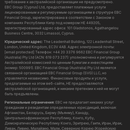
требование к австралийской организации не предусмотрено.
EBC Group (Cyprus) Ltd, предоставляет платежные услуги
лицензированным и регулируемым организациям в структуре EBC
Financial Group, зарегистрирована в соответствии с Законом о
компаниях Республики Кипр под номером HE 449205,
зарегистрированный адрес офиса: 101 Gladstonos, Agathangelou
Business Centre, 3032 Limassol, Cyprus.
Юридический адрес:
The Leadenhall Building, 122 Leadenhall Street,
London, United Kingdom, EC3V 4AB. Адрес электронной почты:
[email protected]
Телефон: +44 20 3376 9662 EBC Financial Group
(Australia) Pty Ltd (ACN: 619 073 237): уполномочена и регулируется
Австралийской комиссией по ценным бумагам и инвестициям
(номер: 500991). EBC Financial Group (Australia) Pty Ltd является
связанной организацией EBC Financial Group (SVG) LLC, но
управляется независимо. Финансовые продукты и услуги,
предлагаемые на этом веб-сайте, НЕ предоставляются
австралийской организацией, и никакие претензии к ней не могут
быть предъявлены.
Региональные ограничения:
EBC не предлагает никаких услуг
гражданам и резидентам определенных юрисдикций, включая:
Афганистан, Беларусь, Бирму (Мьянму), Канаду,
Центральноафриканскую Республику, Конго, Кубу,
Демократическую Республику Конго, Эритрею, Гаити, Иран, Ирак,
Ливан, Ливию, Малайзию, Мали, Северную Корею (Корейскую