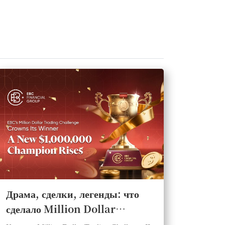
Драма, сделки, легенды: что
сделало Million Dollar
Trading Challenge II от EBC