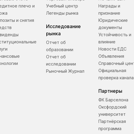
едитное плечо и
Учебный центр
Награды и
ржа
Легенды рынка
признание
позиты и снятия
Юридические
Исследование
едств
документы
рынка
виденды
Устойчивость и
ституциональные
влияние
Отчет об
луги
Новости ЕДС
образовании
нансовые
Объявления
Отчет об
хнологии
Справочный цен
исследовании
Официальная
Рыночный Журнал
проверка канала
Партнеры
ФК Барселона
Оксфордский
университет
Партнёрская
программа