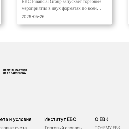
EBC Financial Group запускает торговые
денежными призами
мероприятия в двух форматах по всей
Азии и Африке, предлагая симуляционные
2026-05-26
и реальные соревнования для трейдеров
всех уровней.
ета и условия
Институт ЕВС
О ЕВК
рговые счета
Торговый словарь
ПОЧЕМУ ЕБК