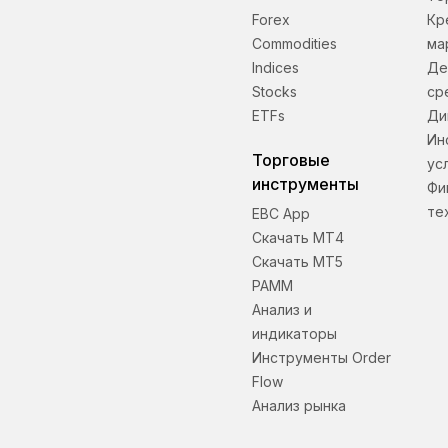
Forex
Кр
Commodities
ма
Indices
Де
Stocks
ср
ETFs
Ди
Ин
Торговые
ус
инструменты
Фи
те
EBC App
Скачать МТ4
Скачать МТ5
PAMM
Анализ и
индикаторы
Инструменты Order
Flow
Анализ рынка