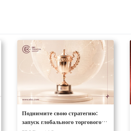
Поднимите свою стратегию:
запуск глобального торгового
конкурса с крупными