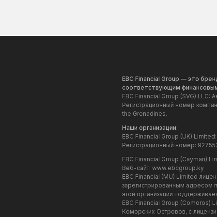
EBC Financial Group — это бр
соответствующим финансовым
EBC Financial Group (SVG) LLC
Регистрационный номер компании
the Grenadines.
Наши организации:
EBC Financial Group (UK) Limi
Регистрационный номер: 927552
EBC Financial Group (Cayman) 
Веб-сайт:
www.ebcgroup.ky
EBC Financial (MU) Limited ли
зарегистрированным адресом по 
этой организации поддерживает
EBC Financial Group (Comoros)
Коморских Островов, с лицензи