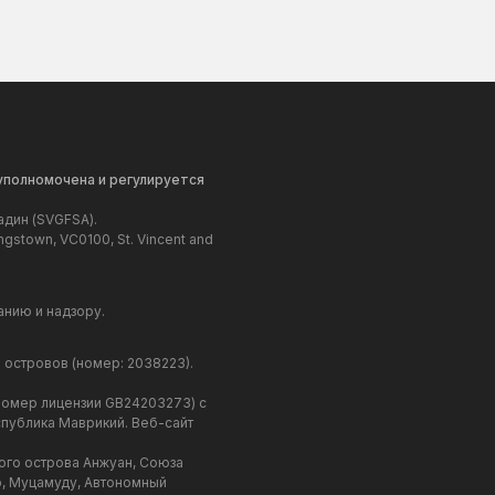
 уполномочена и регулируется
адин (SVGFSA).
gstown, VC0100, St. Vincent and
анию и надзору.
 островов (номер: 2038223).
(номер лицензии GB24203273) с
еспублика Маврикий. Веб-сайт
ого острова Анжуан, Союза
о, Муцамуду, Автономный