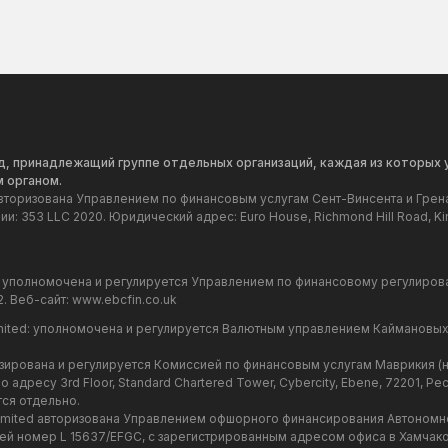
енд, принадлежащий группе отдельных организаций, каждая из которых
 органом.
: Авторизована Управлением по финансовым услугам Сент-Винсента и Грен
: 353 LLC 2020. Юридический адрес: Euro House, Richmond Hill Road, Kin
ted: уполномочена и регулируется Управлением по финансовому регулиров
. Веб-сайт:
www.ebcfin.co.uk
Limited: уполномочена и регулируется Валютным управлением Каймановых
цензирована и регулируется Комиссией по финансовым услугам Маврикия 
адресу 3rd Floor, Standard Chartered Tower, Cybercity, Ebene, 72201, Р
ся отдельно.
 Limited авторизована Управлением офшорного финансирования Автономн
ей номер L 15637/EFGC, с зарегистрированным адресом офиса в Хамчак