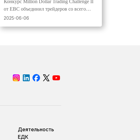
Конкурс Million Dollar Trading Challenge II
незабываемым
от EBC объединил трейдеров со всего
мира в захватывающем состязании
2025-06-06
мастерства, стратегии и смелости, в ходе
которого были определены новые
чемпионы в номинациях Dream Squad и
Rising Stars.
Деятельность
ЕДК