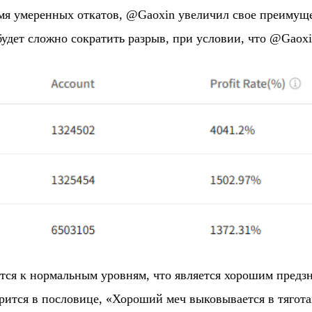
мя умеренных откатов, @Gaoxin увеличил свое преимущес
 будет сложно сократить разрыв, при условии, что @Gao
ется к нормальным уровням, что является хорошим пред
рится в пословице, «Хороший меч выковывается в тягота