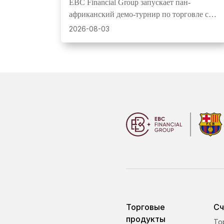
EBC Financial Group запускает пан-
трейдерам равный старт и шанс
африканский демо-турнир по торговле с
на денежные призы
призовым фондом USD1,000, 20
2026-08-03
победителями и равными стартовыми
средствами для всех участников.
Торговые
Сч
продукты
То