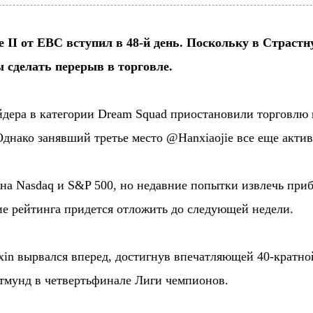
nge II от EBC вступил в 48-й день. Поскольку в Страст
 сделать перерыв в торговле.
йдера в категории Dream Squad приостановили торговлю
днако занявший третье место @Hanxiaojie все еще актив
на Nasdaq и S&P 500, но недавние попытки извлечь при
 рейтинга придется отложить до следующей недели.
oxin вырвался вперед, достигнув впечатляющей 40-кратно
ртмунд в четвертьфинале Лиги чемпионов.