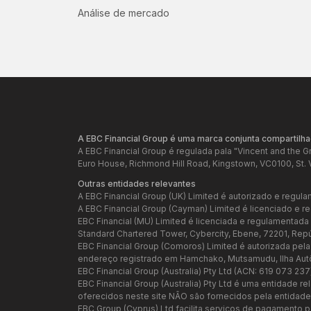
Análise de mercado
A EBC Financial Group é uma marca conjunta compartilha
A EBC Financial Group é regulada pala "Vincent and the 
Euro House, Richmond Hill Road, Kingstown, VC0100, St. 
Outras entidades relevantes
A EBC Financial Group (UK) Limited é autorizado e regula
A EBC Financial Group (Cayman) Limited é licenciado e 
EBC Financial (MU) Limited é licenciada e regulamentad
Standard Chartered Tower, Cybercity, Ebene, 72201, Rep
EBC Financial Group (Comoros) Limited é autorizada pel
endereço registrado em Hamchako, Mutsamudu, Ilha Au
EBC Financial Group (Australia) Pty Ltd (ACN: 619 073 23
EBC Financial Group (Australia) Pty Ltd é uma entidade 
oferecidos neste site NÃO são fornecidos pela entidade a
EBC Group (Cyprus) Ltd facilita serviços de pagamento p