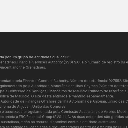
da por um grupo de entidades que inclui:
Grenadines Financial Services Authority (SVGFSA), e o número de registro 
Vincent and the Grenadines.
mentado pela Financial Conduct Authority. Número de referência: 927552. Sit
regulamentado pela Autoridade Monetária das Ilhas Cayman (Número de refer
a pela Comissão de Serviços Financeiros de Maurício (Número de referênci
ública de Maurício. O site desta entidade é mantido separadamente.
a Autoridade de Finanças Offshore da Ilha Autônoma de Anjouan, União das
tônoma de Anjouan, União das Comores.
7) é autorizada e regulamentada pela Comissão Australiana de Valores Mobil
relacionada à EBC Financial Group (SVG) LLC. As duas entidades são geridas
ustraliana, e não há recurso disponível contra a entidade australiana.
ara as entidades licenciadas e regulamentadas dentro da estrutura do EBC F