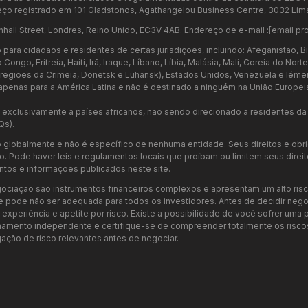
ço registrado em 101 Gladstonos, Agathangelou Business Centre, 3032 Lima
nhall Street, Londres, Reino Unido, EC3V 4AB. Endereço de e-mail :
[email pr
ara cidadãos e residentes de certas jurisdições, incluindo: Afeganistão, Bi
go, Eritreia, Haiti, Irã, Iraque, Líbano, Líbia, Malásia, Mali, Coreia do Nor
as regiões da Crimeia, Donetsk e Luhansk), Estados Unidos, Venezuela e Iéme
penas para a América Latina e não é destinado a ninguém na União Europei
xclusivamente a países africanos, não sendo direcionado a residentes da U
Qs).
 globalmente e não é específico de nenhuma entidade. Seus direitos e ob
 Pode haver leis e regulamentos locais que proíbam ou limitem seus direitos 
tos e informações publicados neste site.
ociação são instrumentos financeiros complexos e apresentam um alto risc
e pode não ser adequada para todos os investidores. Antes de decidir neg
periência e apetite por risco. Existe a possibilidade de você sofrer uma pe
ento independente e certifique-se de compreender totalmente os riscos 
ação de risco relevantes antes de negociar.