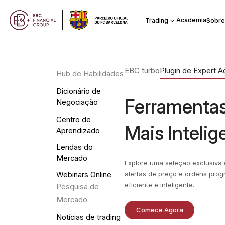
Academia
Trading
Sobre
EBC turbo
Plugin de Expert A
Hub de Habilidades
Dicionário de
Ferramenta
Negociação
Centro de
Mais Intelig
Aprendizado
Lendas do
Mercado
Explore uma seleção exclusiva
alertas de preço e ordens pro
Webinars Online
eficiente e inteligente.
Pesquisa de
Mercado
Comece Agora
Notícias de trading