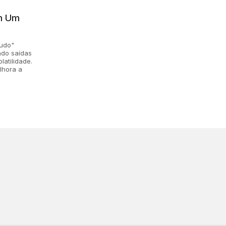
m Um
tudo"
ndo saídas
atilidade.
lhora a