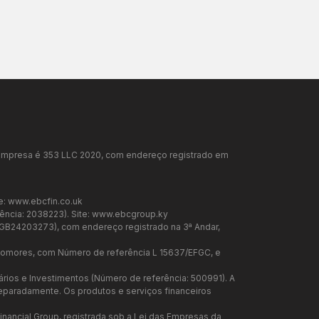
da empresa é 353 LLC 2020, com endereço registrado em
e:
www.ebcfin.co.uk
ência: 2038223). Site:
www.ebcgroup.ky
a GB24203273), com endereço registrado na 3ª Andar,
 Comores, com Número de referência L 15637/EFGC, e
iários e Investimentos (Número de referência: 500991). A
 separadamente. Os produtos e serviços financeiros
inancial Group, registrada sob a Lei das Empresas da