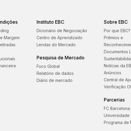
ondições
Instituto EBC
Sobre EBC
ading
Dicionário de Negociação
Por que EBC?
 e Margem
Centro de Aprendizado
Prêmios e
etiradas
Lendas do Mercado
Reconhecime
Documentos L
Pesquisa de Mercado
tucionais
Sustentabilid
nanceira
Notícias da E
Foco Global
Anúncios
Relatório de dados
Central de Aj
Diário de mercado
Verificação Of
Parcerias
FC Barcelona
Universidade
Programa de 