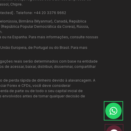
ssol, Chipre.
otected]
. Telefone: +44 20 3376 9662
elorrússia, Birmânia (Myanmar), Canadá, República
te (República Popular Democrática da Coreia), Rússia,
n.
a ou na Espanha. Para mais informações, consulte nossas
nião Europeia, de Portugal ou do Brasil. Para mais
rigações reais serão determinados com base na entidade
de acessar, baixar, distribuir, disseminar, compartilhar
o de perda rápida de dinheiro devido à alavancagem. A
ociar Forex e CFDs, você deve considerar
rda de parte ou de todo o seu capital inicial de
envolvidos antes de tomar qualquer decisão de