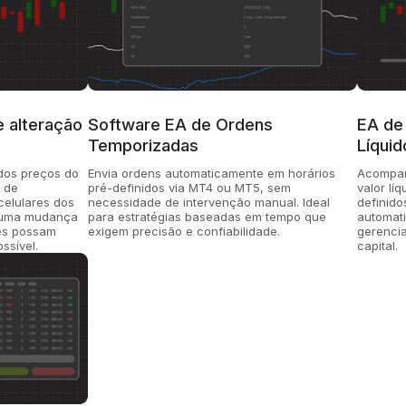
e alteração
Software EA de Ordens
EA de
Temporizadas
Líquid
dos preços do
Envia ordens automaticamente em horários
Acompan
 de
pré-definidos via MT4 ou MT5, sem
valor lí
celulares dos
necessidade de intervenção manual. Ideal
definido
r uma mudança
para estratégias baseadas em tempo que
automati
les possam
exigem precisão e confiabilidade.
gerencia
ssível.
capital.