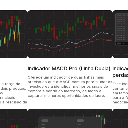
e
Indicador MACD Pro (Linha Dupla)
Indica
perda
Oferece um indicador de duas linhas mais
preciso do que o MACD comum para ajudar os
r a força da
Esse ind
investidores a identificar melhor os sinais de
 dois produtos,
contar o
compra e venda do mercado, de modo a
as
em tempo
capturar melhores oportunidades de lucro.
rincipais
para a f
o a precisão da
negociaç