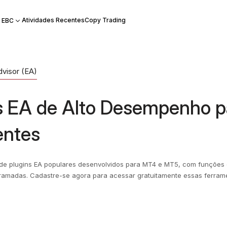
Atividades Recentes
Copy Trading
 EBC
dvisor (EA)
s EA de Alto Desempenho p
entes
 de plugins EA populares desenvolvidos para MT4 e MT5, com funções 
gramadas. Cadastre-se agora para acessar gratuitamente essas ferram