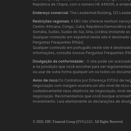
República de Chipre, com o número HE 449205, e endere
Endereço comercial:
The Leadenhall Building, 122 Leade
Restrições regionais:
A EBC não oferece nenhum serviço p
Centro-Africana, Congo, Cuba, República Democrática do Con
Somália, Sudão, Sudão do Sul, Síria, Ucrânia (incluindo 
Qualquer conteúdo em espanhol neste site é destinado a
Perguntas Frequentes (FAQs).
Qualquer conteúdo em português neste site é destinado e
informações, consulte nossas Perguntas Frequentes (FA
Divulgação da conformidade：
O site pode ser acessado
e na jurisdição que você escolher para ser regulamentado.
ou usar de outra forma qualquer um ou todos os documen
Aviso de risco:
Os Contratos por Diferença (CFDs) de neg
negociação com margem acarreta um alto nível de risco 
cuidadosamente seus objetivos de negociação, nível de ex
negociação. Recomendamos que você busque aconselham
investimento. Leia atentamente as declarações de divulg
© 2026,
EBC
Financial Group (SVG) LLC. All Rights Reserved.