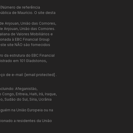
o (Número de referência
blica de Maurício. O site desta
 de Anjouan, União das Comores,
e Anjouan, União das Comores.
liana de Valores Mobiliários e
cionada à EBC Financial Group
este site NÃO são fornecidos
o da estrutura do EBC Financial
istrado em 101 Gladstonos,
ço de e-mail :
[email protected]
.
cluindo: Afeganistão,
go, Eritreia, Haiti, Irã, Iraque,
, Sudão do Sul, Síria, Ucrânia
nguém na União Europeia ou na
cionado a residentes da União