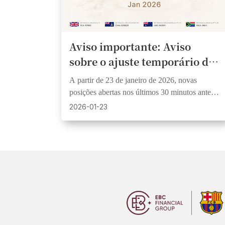
Aviso importante: Aviso
sobre o ajuste temporário de
margem antes do
A partir de 23 de janeiro de 2026, novas
fechamento do mercado na
posições abertas nos últimos 30 minutos antes
sexta-feira.
do fechamento do mercado de sexta-feira terão
2026-01-23
uma exigência de margem de 1:200.