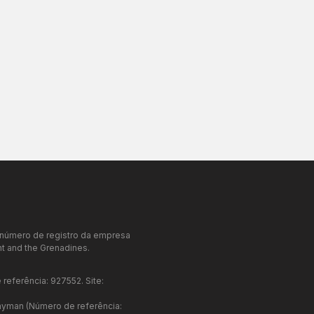
o número de registro da empresa
t and the Grenadines.
referência: 927552. Site:
Cayman (Número de referência: