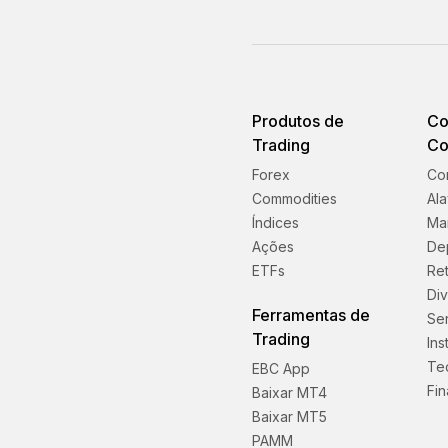
Produtos de
Co
Trading
Co
Forex
Co
Commodities
Al
Índices
Ma
Ações
De
ETFs
Ret
Di
Ferramentas de
Se
Trading
Ins
Te
EBC App
Fin
Baixar MT4
Baixar MT5
PAMM