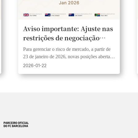
Aviso importante: Ajuste nas
restrições de negociação
antes do fechamento do
Para gerenciar o risco de mercado, a partir de
mercado na sexta-feira
23 de janeiro de 2026, novas posições abertas
antes do fechamento de sexta-feira terão um
2026-01-22
limite de alavancagem de 1:200. Isso se aplica
a Forex e metais.