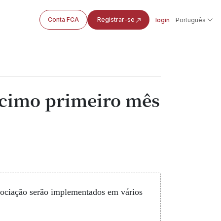
Conta FCA
Registrar-se
login
Português
écimo primeiro mês
gociação serão implementados em vários