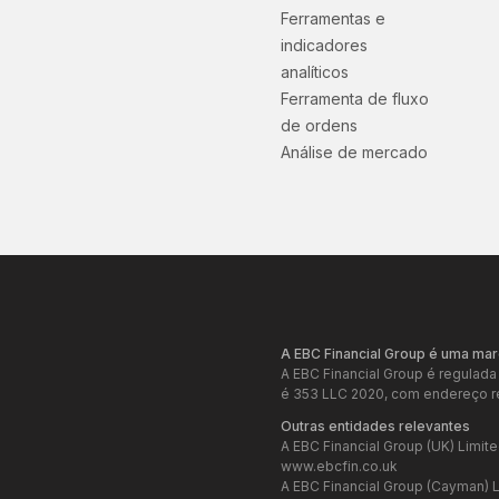
Ferramentas e
indicadores
analíticos
Ferramenta de fluxo
de ordens
Análise de mercado
A EBC Financial Group é uma mar
A EBC Financial Group é regulada
é 353 LLC 2020, com endereço re
Outras entidades relevantes
A EBC Financial Group (UK) Limit
www.ebcfin.co.uk
A EBC Financial Group (Cayman) 