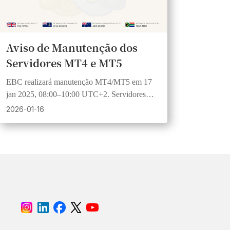
Aviso de Manutenção dos
Servidores MT4 e MT5
EBC realizará manutenção MT4/MT5 em 17
jan 2025, 08:00–10:00 UTC+2. Servidores
reais/demo pausam e BTCUSD fica
2026-01-16
indisponível temporariamente.