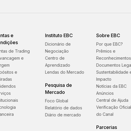
ntas e
Instituto EBC
Sobre EBC
ndições
Dicionário de
Por que EBC?
ntas de Trading
Negociação
Prêmios e
avancagem e
Centro de
Reconhecimento
rgem
Aprendizado
Documentos Lega
pósitos e
Lendas do Mercado
Sustentabilidade 
iradas
Impacto
Pesquisa de
videndos
Notícias da EBC
Mercado
rviços
Anúncios
titucionais
Central de Ajuda
Foco Global
cnologia
Verificação Oficia
Relatório de dados
anceira
do Canal
Diário de mercado
Parcerias