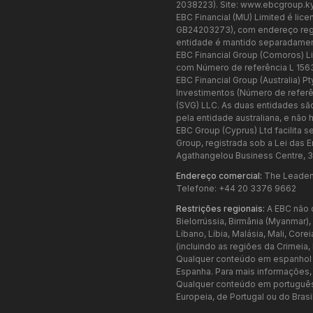
2038223). Site:
www.ebcgroup.k
EBC Financial (MU) Limited é li
GB24203273), com endereço regist
entidade é mantido separadamen
EBC Financial Group (Comoros) L
com Número de referência L 156
EBC Financial Group (Australia) 
Investimentos (Número de referên
(SVG) LLC. As duas entidades sã
pela entidade australiana, e não 
EBC Group (Cyprus) Ltd facilita 
Group, registrada sob a Lei das
Agathangelou Business Centre, 3
Endereço comercial:
The Leadenh
Telefone: +44 20 3376 9662
Restrições regionais:
A EBC não o
Bielorrússia, Birmânia (Myanmar),
Líbano, Líbia, Malásia, Mali, Cor
(incluindo as regiões da Crimeia
Qualquer conteúdo em espanhol n
Espanha. Para mais informações,
Qualquer conteúdo em português 
Europeia, de Portugal ou do Bras