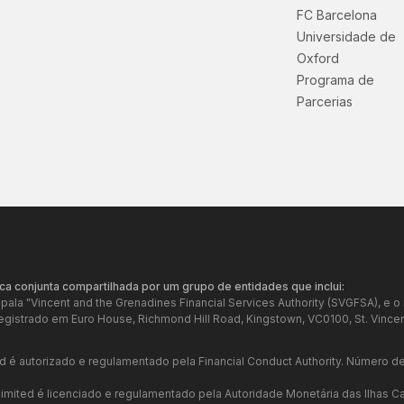
FC Barcelona
Universidade de
Oxford
Programa de
Parcerias
ca conjunta compartilhada por um grupo de entidades que inclui:
 pala "Vincent and the Grenadines Financial Services Authority (SVGFSA), e 
gistrado em Euro House, Richmond Hill Road, Kingstown, VC0100, St. Vincen
ed é autorizado e regulamentado pela Financial Conduct Authority. Número de 
Limited é licenciado e regulamentado pela Autoridade Monetária das Ilhas 