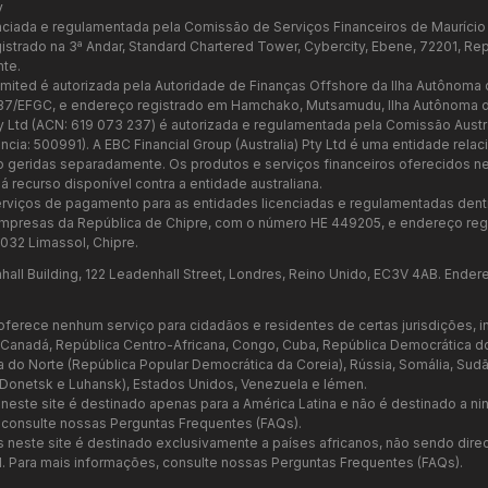
y
cenciada e regulamentada pela Comissão de Serviços Financeiros de Mauríci
rado na 3ª Andar, Standard Chartered Tower, Cybercity, Ebene, 72201, Repú
te.
imited é autorizada pela Autoridade de Finanças Offshore da Ilha Autônoma
37/EFGC, e endereço registrado em Hamchako, Mutsamudu, Ilha Autônoma d
Pty Ltd (ACN: 619 073 237) é autorizada e regulamentada pela Comissão Austra
cia: 500991). A EBC Financial Group (Australia) Pty Ltd é uma entidade rela
o geridas separadamente. Os produtos e serviços financeiros oferecidos n
há recurso disponível contra a entidade australiana.
serviços de pagamento para as entidades licenciadas e regulamentadas dentr
 Empresas da República de Chipre, com o número HE 449205, e endereço reg
032 Limassol, Chipre.
all Building, 122 Leadenhall Street, Londres, Reino Unido, EC3V 4AB. Endere
ferece nenhum serviço para cidadãos e residentes de certas jurisdições, in
 Canadá, República Centro-Africana, Congo, Cuba, República Democrática do Con
eia do Norte (República Popular Democrática da Coreia), Rússia, Somália, Sudão
, Donetsk e Luhansk), Estados Unidos, Venezuela e Iémen.
este site é destinado apenas para a América Latina e não é destinado a ni
 consulte nossas Perguntas Frequentes (FAQs).
neste site é destinado exclusivamente a países africanos, não sendo dire
il. Para mais informações, consulte nossas Perguntas Frequentes (FAQs).