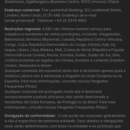
Gladstonos, Agathangelou Business Centre, 3032 Limassol, Chipre.
Endereço comercial:
The Leadenhall Building, 122 Leadenhall Street,
Londres, Reino Unido, EC3V 4AB. Endereço de e-mail :
[email protected]
. Telefone: +44 20 3376 9662
Restrições regionais:
A EBC não oferece nenhum serviço para
cidadãos e residentes de certas jurisdições, incluindo: Afeganistão,
Bielorrússia, Birmânia (Myanmar), Canadá, República Centro-Africana,
Congo, Cuba, República Democrática do Congo, Eritreia, Haiti, Irã,
Iraque, Líbano, Líbia, Malásia, Mali, Coreia do Norte (República Popular
Democrática da Coreia), Rússia, Somália, Sudão, Sudão do Sul, Síria,
Ucrânia (incluindo as regiões da Crimeia, Donetsk e Luhansk), Estados
Unidos, Venezuela e Iémen.
Qualquer conteúdo em espanhol neste site é destinado apenas para a
América Latina e não é destinado a ninguém na União Europeia ou na
Espanha. Para mais informações, consulte nossas Perguntas
Frequentes (FAQs).
Qualquer conteúdo em português neste site é destinado
exclusivamente a países africanos, não sendo direcionado a
residentes da União Europeia, de Portugal ou do Brasil. Para mais
informações, consulte nossas Perguntas Frequentes (FAQs).
Divulgação da conformidade：
O site pode ser acessado globalmente
e não é específico de nenhuma entidade. Seus direitos e obrigações
reais serão determinados com base na entidade e na jurisdição que