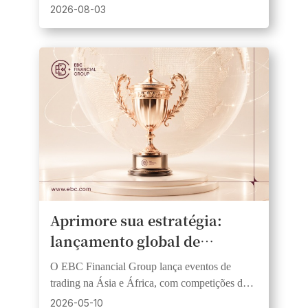
oportunidades e a chance de
USD 1.000 em prêmios, 20 vencedores e
2026-08-03
fundos iguais.
ganhar prêmios em dinheiro
Aprimore sua estratégia:
lançamento global de
competições de trading com
O EBC Financial Group lança eventos de
grandes prêmios em
trading na Ásia e África, com competições de
dinheiro.
trading simuladas e ao vivo para traders de
2026-05-10