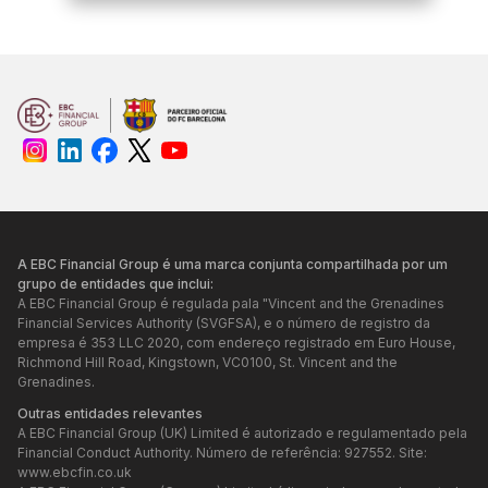
no Rising Stars.
A EBC Financial Group é uma marca conjunta compartilhada por um
grupo de entidades que inclui:
A EBC Financial Group é regulada pala "Vincent and the Grenadines
Financial Services Authority (SVGFSA), e o número de registro da
empresa é 353 LLC 2020, com endereço registrado em Euro House,
Richmond Hill Road, Kingstown, VC0100, St. Vincent and the
Grenadines.
Outras entidades relevantes
A EBC Financial Group (UK) Limited é autorizado e regulamentado pela
Financial Conduct Authority. Número de referência: 927552. Site:
www.ebcfin.co.uk