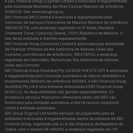
A EBC Financial Group (Cayman) Limited é licenciado e regulamentado
pela Autoridade Monetária das Ilhas Cayman (Número de referência:
2038223). Site:
www.ebcgroup.ky
EBC Financial (MU) Limited é licenciada e regulamentada pela
Comissão de Serviços Financeiros de Maurício (Número de referência
GB24203273), com endereço registrado na 3ª Andar, Standard
Chartered Tower, Cybercity, Ebene, 72201, República de Maurício. O
site desta entidade é mantido separadamente.
EBC Financial Group (Comoros) Limited é autorizada pela Autoridade
de Finanças Offshore da Ilha Autônoma de Anjouan, União das
Comores, com Número de referência L 15637/EFGC, e endereço
registrado em Hamchako, Mutsamudu, Ilha Autônoma de Anjouan,
União das Comores.
EBC Financial Group (Australia) Pty Ltd (ACN: 619 073 237) é autorizada
e regulamentada pela Comissão Australiana de Valores Mobiliários e
Investimentos (Número de referência: 500991). A EBC Financial Group
(Australia) Pty Ltd é uma entidade relacionada à EBC Financial Group
(SVG) LLC. As duas entidades são geridas separadamente. Os
produtos e serviços financeiros oferecidos neste site NÃO são
fornecidos pela entidade australiana, e não há recurso disponível
contra a entidade australiana.
EBC Group (Cyprus) Ltd facilita serviços de pagamento para as
entidades licenciadas e regulamentadas dentro da estrutura do EBC
Financial Group, registrada sob a Lei das Empresas da República de
Chipre, com o número HE 449205, e endereço registrado em 101