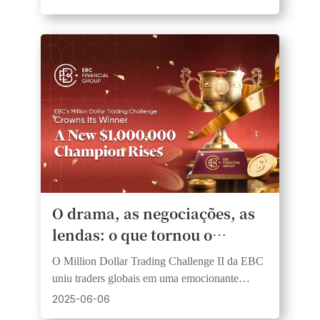
todos os níveis.
O drama, as negociações, as
lendas: o que tornou o
Million Dollar Trading
O Million Dollar Trading Challenge II da EBC
Challenge II da EBC
uniu traders globais em uma emocionante
inesquecível
competição de habilidade, estratégia e coragem,
2025-06-06
coroando novos campeões no Dream Squad e