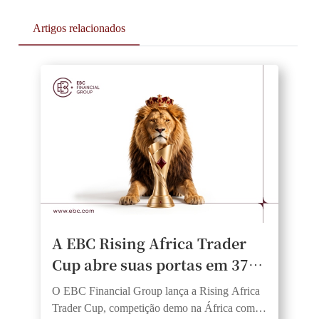
Artigos relacionados
A EBC Rising Africa Trader
Cup abre suas portas em 37
países africanos, oferecendo
O EBC Financial Group lança a Rising Africa
aos traders igualdade de
Trader Cup, competição demo na África com