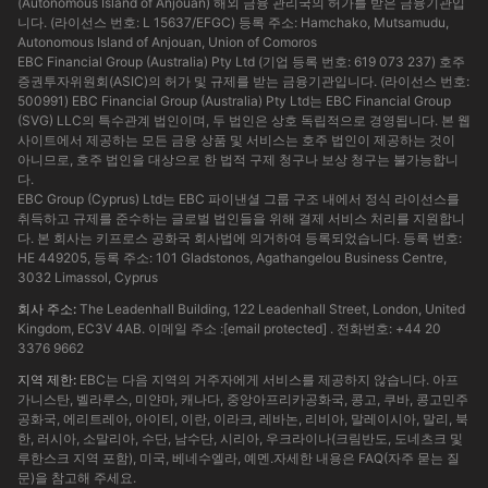
(Autonomous Island of Anjouan) 해외 금융 관리국의 허가를 받은 금융기관입
니다. (라이선스 번호: L 15637/EFGC) 등록 주소: Hamchako, Mutsamudu,
Autonomous Island of Anjouan, Union of Comoros
EBC Financial Group (Australia) Pty Ltd (기업 등록 번호: 619 073 237) 호주
증권투자위원회(ASIC)의 허가 및 규제를 받는 금융기관입니다. (라이선스 번호:
500991) EBC Financial Group (Australia) Pty Ltd는 EBC Financial Group
(SVG) LLC의 특수관계 법인이며, 두 법인은 상호 독립적으로 경영됩니다. 본 웹
사이트에서 제공하는 모든 금융 상품 및 서비스는 호주 법인이 제공하는 것이
아니므로, 호주 법인을 대상으로 한 법적 구제 청구나 보상 청구는 불가능합니
다.
EBC Group (Cyprus) Ltd는 EBC 파이낸셜 그룹 구조 내에서 정식 라이선스를
취득하고 규제를 준수하는 글로벌 법인들을 위해 결제 서비스 처리를 지원합니
다. 본 회사는 키프로스 공화국 회사법에 의거하여 등록되었습니다. 등록 번호:
HE 449205, 등록 주소: 101 Gladstonos, Agathangelou Business Centre,
3032 Limassol, Cyprus
회사 주소:
The Leadenhall Building, 122 Leadenhall Street, London, United
Kingdom, EC3V 4AB. 이메일 주소 :
[email protected]
. 전화번호: +44 20
3376 9662
지역 제한:
EBC는 다음 지역의 거주자에게 서비스를 제공하지 않습니다. 아프
가니스탄, 벨라루스, 미얀마, 캐나다, 중앙아프리카공화국, 콩고, 쿠바, 콩고민주
공화국, 에리트레아, 아이티, 이란, 이라크, 레바논, 리비아, 말레이시아, 말리, 북
한, 러시아, 소말리아, 수단, 남수단, 시리아, 우크라이나(크림반도, 도네츠크 및
루한스크 지역 포함), 미국, 베네수엘라, 예멘.자세한 내용은 FAQ(자주 묻는 질
문)을 참고해 주세요.