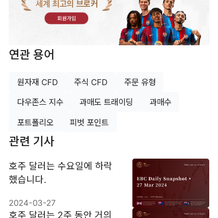
세계 최고의 브로커
회원가입
연관 용어
원자재 CFD
주식 CFD
주문 유형
다우존스 지수
과매도 트래이딩
과매수
포트폴리오
피벗 포인트
관련 기사
호주 달러는 수요일에 하락
했습니다.
2024-03-27
호주 달러는 2주 동안 거의