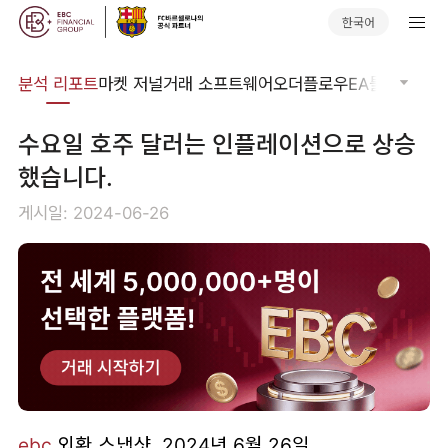
한국어
분석
분석 리포트
마켓 저널
거래 소프트웨어
오더플로우
EA툴킷
트레이
수요일 호주 달러는 인플레이션으로 상승
했습니다.
게시일: 2024-06-26
ebc
외환 스냅샷, 2024년 6월 26일