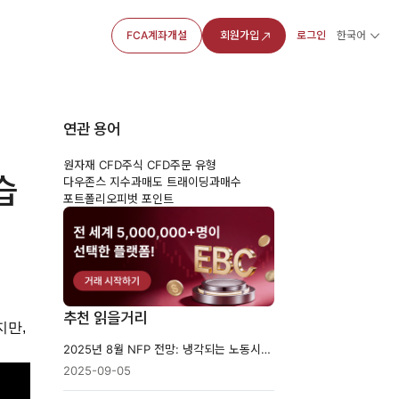
FCA계좌개설
회원가입
로그인
한국어
연관 용어
원자재 CFD
주식 CFD
주문 유형
습
다우존스 지수
과매도 트래이딩
과매수
포트폴리오
피벗 포인트
추천 읽을거리
만, 
2025년 8월 NFP 전망: 냉각되는 노동시장 신호?
2025-09-05