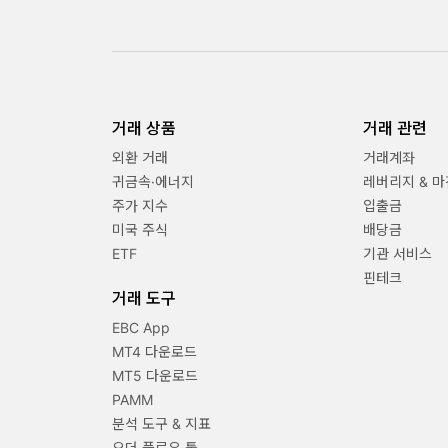
거래 상품
거래 관련
외환 거래
거래계좌
귀금속·에너지
레버리지 & 마
주가 지수
입출금
미국 주식
배당금
ETF
기관 서비스
핀테크
거래 도구
EBC App
MT4 다운로드
MT5 다운로드
PAMM
분석 도구 & 지표
오더 플로우 툴