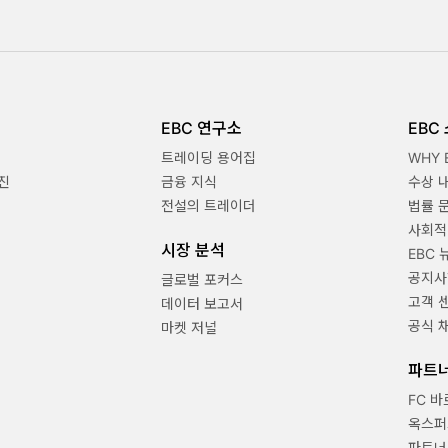
EBC 연구소
EBC
트레이딩 용어집
WHY 
진
금융 지식
수상 
전설의 트레이더
법률 
사회적
시장 분석
EBC 
공지사
글로벌 포커스
고객 
데이터 보고서
공식 
마켓 저널
파트
FC 
옥스퍼
파트너