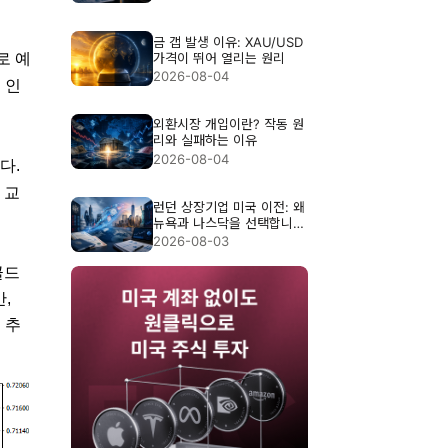
금 갭 발생 이유: XAU/USD
로 예
가격이 뛰어 열리는 원리
2026-08-04
 인
외환시장 개입이란? 작동 원
리와 실패하는 이유
2026-08-04
다.
 교
런던 상장기업 미국 이전: 왜
뉴욕과 나스닥을 선택합니
까?
2026-08-03
골드
,
 추