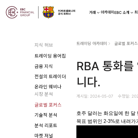
아카데미
최
거래
EBC 소개
트레이딩 아카데미
글로벌 포커스
지식 허브
트레이딩 용어집
RBA 통화를
금융 지식
전설의 트레이더
니다.
온라인 웨비나
시장 분석
게시일: 2024-05-07
수정일: 202
글로벌 포커스
호주 달러는 화요일에 한 달 
기술적 분석
목표 범위인 2-3%로 내려가
분석 리포트
마켓 저널