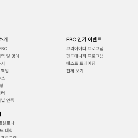
 소개
EBC 인기 이벤트
EBC
크리에이터 프로그램
내역 및 영예
펀드매니저 프로그램
문서
베스트 트레이딩
 책임
전체 보기
뉴스
항
센터
채널 인증
너
바르셀로나
드 대학
 프로그램