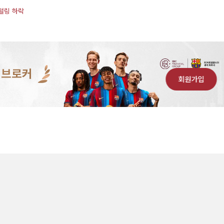
털링 하락
 브로커
회원가입