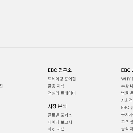
EBC 연구소
EBC
트레이딩 용어집
WHY 
진
금융 지식
수상 
전설의 트레이더
법률 
사회적
시장 분석
EBC 
공지사
글로벌 포커스
고객 
데이터 보고서
공식 
마켓 저널