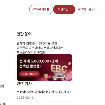
FCA계좌개설
회원가입
로그인
한국어
연관 용어
원자재 CFD
주식 CFD
주문 유형
다우존스 지수
과매도 트래이딩
과매수
포트폴리오
피벗 포인트
관련 기사
만에
트레이딩에서 디플레이션이란 무엇인가요?
2025-12-10
 성과