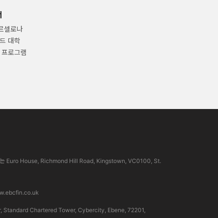
너
바르셀로나
드 대학
 프로그램
use, Richmond Hill Road, Kingstown, VC0100, St.
.ebcfin.co.uk
rd Chartered Tower, Cybercity, Ebene, 72201,