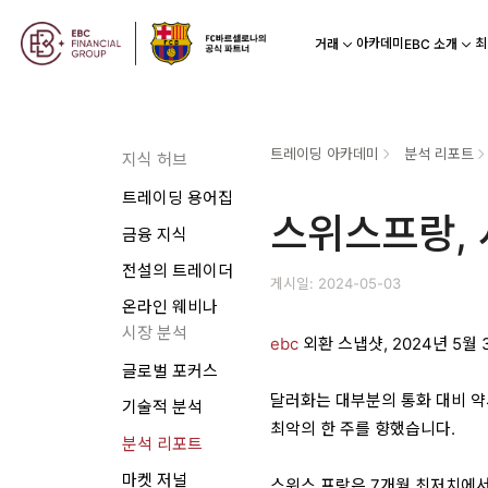
아카데미
최
거래
EBC 소개
트레이딩 아카데미
분석 리포트
지식 허브
트레이딩 용어집
스위스프랑, 
금융 지식
전설의 트레이더
게시일: 2024-05-03
온라인 웨비나
시장 분석
ebc
외환 스냅샷, 2024년 5월 
글로벌 포커스
달러화는 대부분의 통화 대비 약
기술적 분석
최악의 한 주를 향했습니다.
분석 리포트
마켓 저널
스위스 프랑은 7개월 최저치에서 