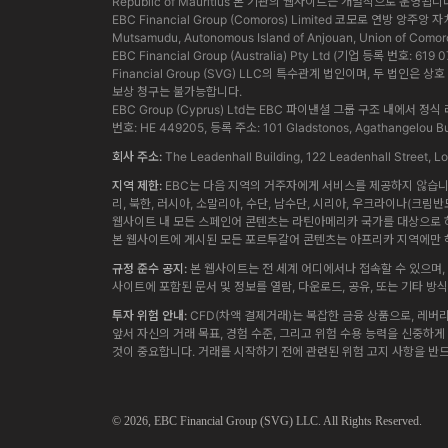
Republic of Mauritius 본 기관의 웹사이트는 개별적으로 운영됩니
EBC Financial Group (Comoros) Limited 코모로 연방 앙주
Mutsamudu, Autonomous Island of Anjouan, Union of Comor
EBC Financial Group (Australia) Pty Ltd (기업 등록 번호:
Financial Group (SVG) LLC의 특수관계 법인이며, 두 
보상 청구는 불가능합니다.
EBC Group (Cyprus) Ltd는 EBC 파이낸셜 그룹 구조 
번호: HE 449205, 등록 주소: 101 Gladstonos, Agathangelou Bus
회사 주소:
The Leadenhall Building, 122 Leadenhall Street,
지역 제한:
EBC는 다음 지역의 거주자에게 서비스를 제공하지 않습니다.
리, 북한, 러시아, 소말리아, 수단, 남수단, 시리아, 우크라이나(크림반
웹사이트 내 모든 스페인어 콘텐츠는 라틴아메리카 국가를 대상으로 하
본 웹사이트에 게시된 모든 포르투갈어 콘텐츠는 아프리카 지역에만 해
규정 준수 공지:
본 웹사이트는 전 세계 어디에서나 접속할 수 있으며, 
사이트에 포함된 문서 및 정보를 열람, 다운로드, 공유, 또는 기타 
투자 위험 안내:
CFD(차액 결제거래)는 복잡한 금융 상품으로, 레버
앞서 자신의 거래 목표, 경험 수준, 그리고 위험 수용 능력을 신중하
것이 중요합니다. 거래를 시작하기 전에 관련된 위험 고지 사항을 반
© 2026,
EBC
Financial Group (SVG) LLC. All Rights Reserved.