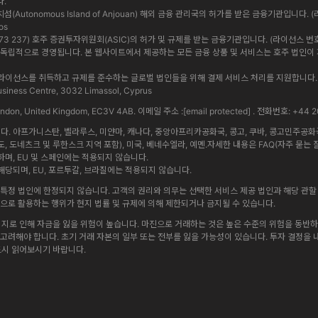
다.
앙 자치섬(Autonomous Island of Anjouan) 해외 금융 관리국의 허가를 받은 금융기관입니다. (
os
 619 073 237) 호주 증권투자위원회(ASIC)의 허가 및 규제를 받는 금융기관입니다. (라이선스 번호: 5009
법인은 상호 독립적으로 경영됩니다. 본 웹사이트에서 제공하는 모든 금융 상품 및 서비스는 호주 법
내에서 정식 라이선스를 취득하고 규제를 준수하는 글로벌 법인들을 위해 결제 서비스 처리를 지원합
iness Centre, 3032 Limassol, Cyprus
 London, United Kingdom, EC3V 4AB. 이메일 주소 :
[email protected]
. 전화번호: +44 2
 아프가니스탄, 벨라루스, 미얀마, 캐나다, 중앙아프리카공화국, 콩고, 쿠바, 콩고민주공화국, 
도, 도네츠크 및 루한스크 지역 포함), 미국, 베네수엘라, 예멘.자세한 내용은 FAQ(자주 묻는 
며, EU 및 스페인에는 적용되지 않습니다.
당되며, EU, 포르투갈, 브라질에는 적용되지 않습니다.
특정 법인에 한정되지 않습니다. 고객의 권리와 의무는 선택한 서비스 제공 법인과 해당 관할 
방식으로 활용하는 행위가 현지 법률 및 규제에 의해 제한되거나 금지될 수 있습니다.
리지로 인해 자금을 잃을 위험이 높습니다. 마진으로 거래하는 것은 높은 수준의 위험을 동반하며
게 고려해야 합니다. 초기 거래 자본의 일부 또는 전부를 잃을 가능성이 있습니다. 투자 결정을
드시 읽어보시기 바랍니다.