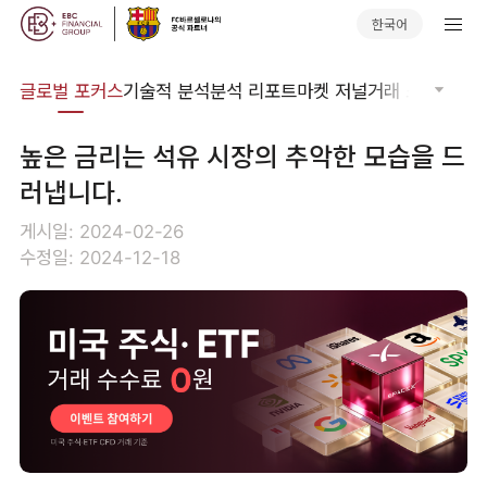
한국어
비나
글로벌 포커스
기술적 분석
분석 리포트
마켓 저널
거래 소프트웨어
높은 금리는 석유 시장의 추악한 모습을 드
러냅니다.
게시일: 2024-02-26
수정일: 2024-12-18