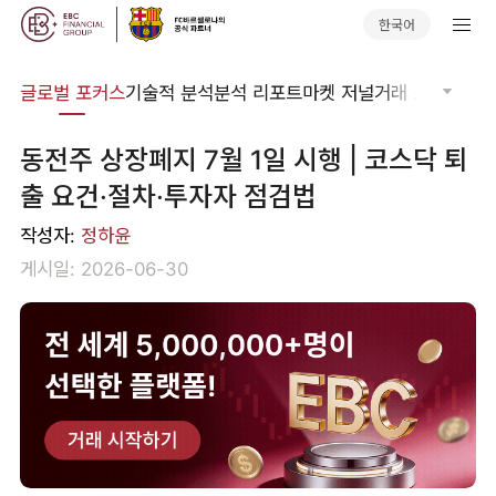
한국어
비나
글로벌 포커스
기술적 분석
분석 리포트
마켓 저널
거래 소프트웨어
동전주 상장폐지 7월 1일 시행 | 코스닥 퇴
출 요건·절차·투자자 점검법
작성자:
정하윤
게시일: 2026-06-30