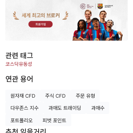
세계 최고의 브로커
회원가입
관련 태그
코스닥
유동성
연관 용어
원자재 CFD
주식 CFD
주문 유형
다우존스 지수
과매도 트래이딩
과매수
포트폴리오
피벗 포인트
추천 읽을거리