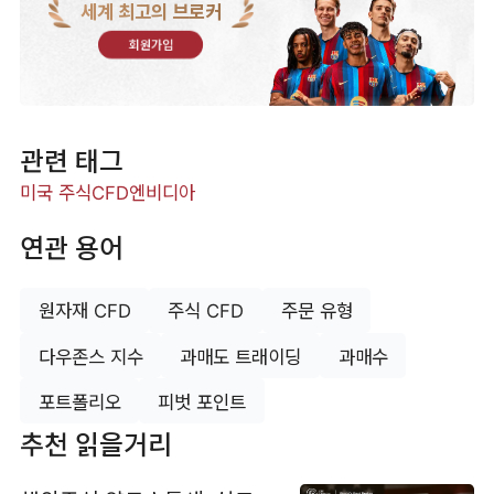
세계 최고의 브로커
회원가입
관련 태그
미국 주식
CFD
엔비디아
연관 용어
원자재 CFD
주식 CFD
주문 유형
다우존스 지수
과매도 트래이딩
과매수
포트폴리오
피벗 포인트
추천 읽을거리