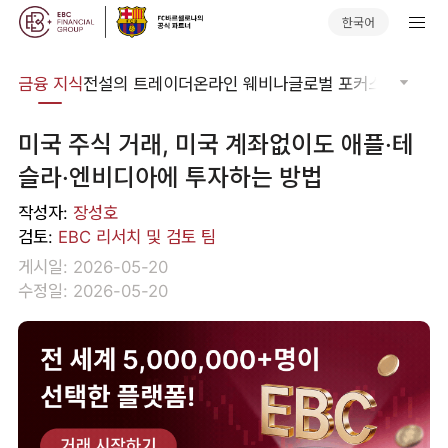
한국어
어집
금융 지식
전설의 트레이더
온라인 웨비나
글로벌 포커스
기술적 
미국 주식 거래, 미국 계좌없이도 애플·테
슬라·엔비디아에 투자하는 방법
작성자:
장성호
검토:
EBC 리서치 및 검토 팀
게시일: 2026-05-20
수정일: 2026-05-20