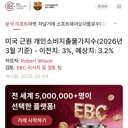
한국어
분석
분석 리포트
마켓 저널
거래 소프트웨어
오더플로우
EA툴킷
트레이
미국 근원 개인소비지출물가지수(2026년
3월 기준) - 이전치: 3%, 예상치: 3.2%
작성자:
Robert Wilson
검토:
EBC 리서치 및 검토 팀
게시일: 2026-05-04