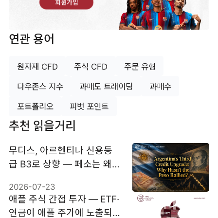
회원가입
연관 용어
원자재 CFD
주식 CFD
주문 유형
다우존스 지수
과매도 트래이딩
과매수
포트폴리오
피벗 포인트
추천 읽을거리
무디스, 아르헨티나 신용등
급 B3로 상향 — 페소는 왜
약세였나
2026-07-23
애플 주식 간접 투자 — ETF·
연금이 애플 주가에 노출되