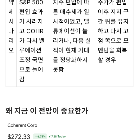
약
S&P 500
지수 편입에 따
주가가 편입
세
편입 효과
른 매수세가 일
이후 지지 구
시
가 사라지
시적이었고, 밸
간 위를 유지
나
고 COHR
류에이션이 눌
하고 다시 고
리
가 다시 밸
리거나, 다음 실
점 쪽으로 모
오
류에이션
적이 현재 기대
멘텀을 회복
조정 국면
를 정당화하지
할 경우
으로 들어
못함
감
왜 지금 이 전망이 중요한가