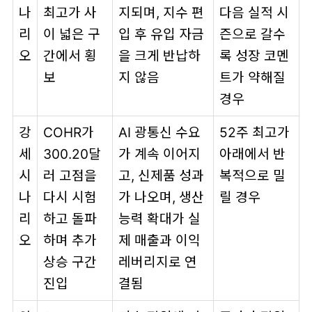
나
최고가 사
지되며, 지수 편
다음 실적 시
리
이 넓은 구
입 후 유입 자금
즌으로 갈수
오
간에서 횡
을 크게 반납하
록 성장 코멘
보
지 않음
트가 약해질
경우
강
COHR가
AI 광통신 수요
52주 최고가
세
300.20달
가 계속 이어지
아래에서 반
시
러 고점을
고, 신제품 성과
복적으로 밀
나
다시 시험
가 나오며, 생산
릴 경우
리
하고 돌파
능력 확대가 실
오
하며 추가
제 매출과 이익
상승 구간
레버리지로 연
진입
결됨