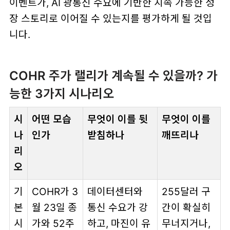
이벤트가,
AI 광통신 수요에 기반한 지속 가능한 성
장 스토리
로 이어질 수 있는지를 평가하게 될 것입
니다.
COHR 주가 랠리가 계속될 수 있을까? 가
능한 3가지 시나리오
시
어떤 모습
무엇이 이를 뒷
무엇이 이를
나
인가
받침하나
깨뜨리나
리
오
기
COHR가 3
데이터센터와
255달러 구
본
월 23일 종
통신 수요가 강
간이 확실히
시
가와 52주
하고, 마진이 유
무너지거나,