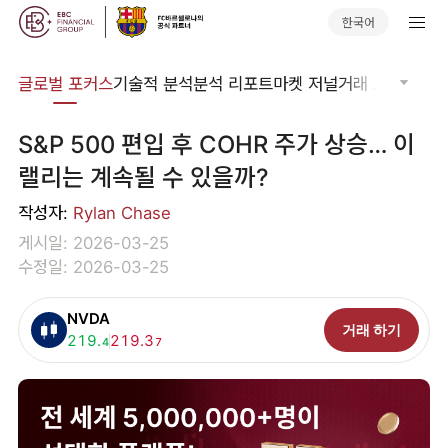
한국어
비나
글로벌 포커스
기술적 분석
분석 리포트
마켓 저널
거래 소프트웨어
S&P 500 편입 후 COHR 주가 상승… 이
랠리는 계속될 수 있을까?
작성자:
Rylan Chase
게시일: 2026-03-25
수정일: 2026-03-25
NVDA
거래 하기
매수:
219.
매도:
219.3
4
7