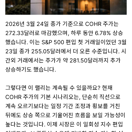
2026년 3월 24일 종가 기준으로
COHR 주가
는
272.33달러
로 마감했으며, 하루 동안
6.78% 상승
했습니다. 이는 S&P 500 편입 첫 거래일이었던 3월
23일 종가
255.05달러
에서 더 오른 수준입니다. 시
간외 거래에서는 주가가 약
281.50달러
까지 추가
상승하기도 했습니다.
그렇다면 이 랠리는 계속될 수 있을까요? 현재
COHR 주가
의 기본 시나리오는, 단순히 직선으로
계속 오르기보다는
일정 기간 조정과 횡보를 거친
뒤에도 상승 쪽으로 기울어진 흐름
을 보일 가능성이
높다는 것입니다. 이제 시장은 이 일회성 지수 편입