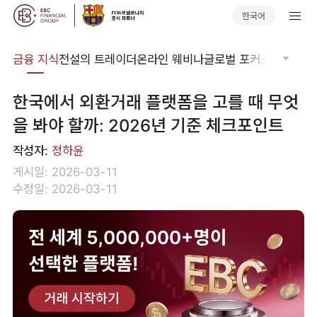
한국어
어집
금융 지식
전설의 트레이더
온라인 웨비나
글로벌 포커스
기술적 
한국에서 외환거래 플랫폼을 고를 때 무엇
을 봐야 할까: 2026년 기준 체크포인트
작성자:
정하윤
게시일: 2026-03-11
수정일: 2026-03-11