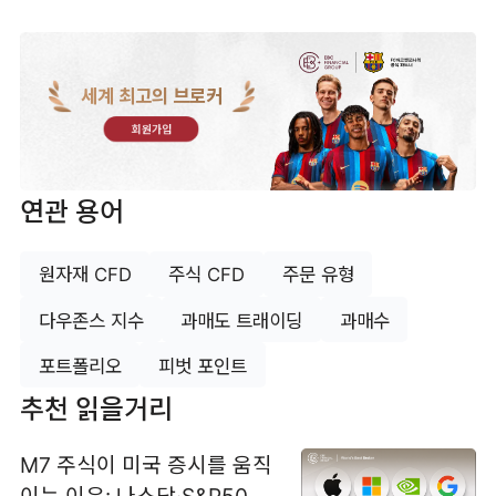
세계 최고의 브로커
회원가입
연관 용어
원자재 CFD
주식 CFD
주문 유형
다우존스 지수
과매도 트래이딩
과매수
포트폴리오
피벗 포인트
추천 읽을거리
M7 주식이 미국 증시를 움직