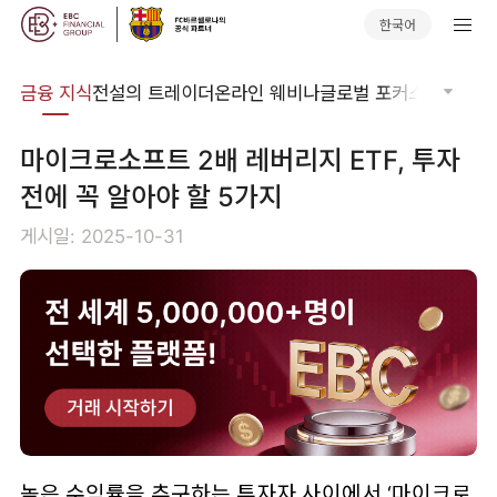
한국어
어집
금융 지식
전설의 트레이더
온라인 웨비나
글로벌 포커스
기술적 
마이크로소프트 2배 레버리지 ETF, 투자
전에 꼭 알아야 할 5가지
게시일: 2025-10-31
높은 수익률을 추구하는 투자자 사이에서 ‘마이크로