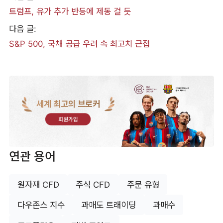
트럼프, 유가 추가 반등에 제동 걸 듯
다음 글:
S&P 500, 국채 공급 우려 속 최고치 근접
세계 최고의 브로커
회원가입
연관 용어
원자재 CFD
주식 CFD
주문 유형
다우존스 지수
과매도 트래이딩
과매수