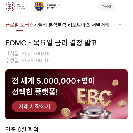
한국어
비나
글로벌 포커스
기술적 분석
분석 리포트
마켓 저널
거래 소프트웨어
FOMC - 목요일 금리 결정 발표
게시일: 2025-06-18
수정일: 2025-06-19
연준 6월 회의