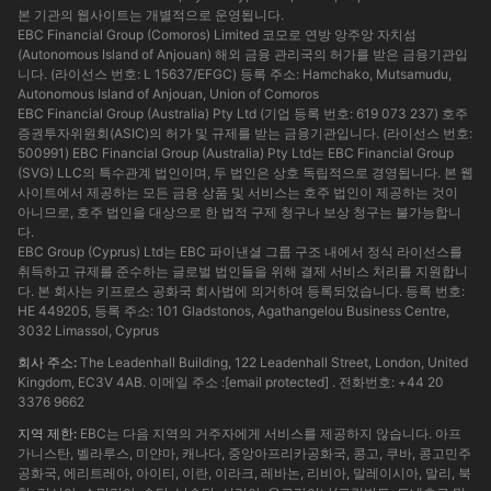
본 기관의 웹사이트는 개별적으로 운영됩니다.
EBC Financial Group (Comoros) Limited 코모로 연방 앙주앙 자치섬
(Autonomous Island of Anjouan) 해외 금융 관리국의 허가를 받은 금융기관입
니다. (라이선스 번호: L 15637/EFGC) 등록 주소: Hamchako, Mutsamudu,
Autonomous Island of Anjouan, Union of Comoros
EBC Financial Group (Australia) Pty Ltd (기업 등록 번호: 619 073 237) 호주
증권투자위원회(ASIC)의 허가 및 규제를 받는 금융기관입니다. (라이선스 번호:
500991) EBC Financial Group (Australia) Pty Ltd는 EBC Financial Group
(SVG) LLC의 특수관계 법인이며, 두 법인은 상호 독립적으로 경영됩니다. 본 웹
사이트에서 제공하는 모든 금융 상품 및 서비스는 호주 법인이 제공하는 것이
아니므로, 호주 법인을 대상으로 한 법적 구제 청구나 보상 청구는 불가능합니
다.
EBC Group (Cyprus) Ltd는 EBC 파이낸셜 그룹 구조 내에서 정식 라이선스를
취득하고 규제를 준수하는 글로벌 법인들을 위해 결제 서비스 처리를 지원합니
다. 본 회사는 키프로스 공화국 회사법에 의거하여 등록되었습니다. 등록 번호:
HE 449205, 등록 주소: 101 Gladstonos, Agathangelou Business Centre,
3032 Limassol, Cyprus
회사 주소:
The Leadenhall Building, 122 Leadenhall Street, London, United
Kingdom, EC3V 4AB. 이메일 주소 :
[email protected]
. 전화번호: +44 20
3376 9662
지역 제한:
EBC는 다음 지역의 거주자에게 서비스를 제공하지 않습니다. 아프
가니스탄, 벨라루스, 미얀마, 캐나다, 중앙아프리카공화국, 콩고, 쿠바, 콩고민주
공화국, 에리트레아, 아이티, 이란, 이라크, 레바논, 리비아, 말레이시아, 말리, 북