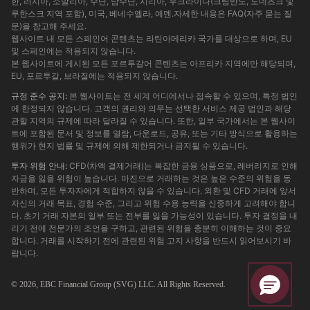
한, 러시아, 소말리아, 수단, 남수단, 시리아, 우크라이나(크림반도, 도네츠크 및
루한스크 지역 포함), 미국, 베네수엘라, 예멘.자세한 내용은 FAQ(자주 묻는 질
문)을 참고해 주세요.
웹사이트 내 모든 스페인어 콘텐츠는 라틴아메리카 국가를 대상으로 하며, EU
및 스페인에는 적용되지 않습니다.
본 웹사이트에 게시된 모든 포르투갈어 콘텐츠는 아프리카 지역에만 해당되며,
EU, 포르투갈, 브라질에는 적용되지 않습니다.
규정 준수 공지:
본 웹사이트는 전 세계 어디에서나 접속할 수 있으며, 특정 법인
에 한정되지 않습니다. 고객의 권리와 의무는 선택한 서비스 제공 법인과 해당
관할 지역의 규제에 따라 달라질 수 있습니다. 또한, 일부 국가에서는 본 웹사이
트에 포함된 문서 및 정보를 열람, 다운로드, 공유, 또는 기타 방식으로 활용하는
행위가 현지 법률 및 규제에 의해 제한되거나 금지될 수 있습니다.
투자 위험 안내:
CFD(차액 결제거래)는 복잡한 금융 상품으로, 레버리지로 인해
자금을 잃을 위험이 높습니다. 마진으로 거래하는 것은 높은 수준의 위험을 동
반하며, 모든 투자자에게 적합하지 않을 수 있습니다. 외환 및 CFD 거래에 앞서
자신의 거래 목표, 경험 수준, 그리고 위험 수용 능력을 신중하게 고려해야 합니
다. 초기 거래 자본의 일부 또는 전부를 잃을 가능성이 있습니다. 투자 결정을 내
리기 전에 전문가의 조언을 구하고, 관련된 위험을 충분히 이해하는 것이 중요
합니다. 거래를 시작하기 전에 관련된 위험 고지 사항을 반드시 읽어보시기 바
랍니다.
© 2026,
EBC
Financial Group (SVG) LLC. All Rights Reserved.