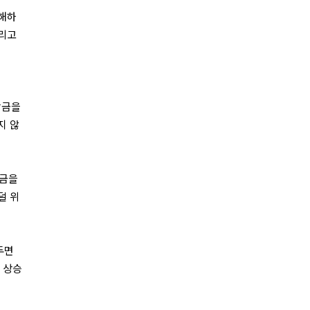
이해하
그리고
당금을
지 않
당금을
덜 위
두면
 상승