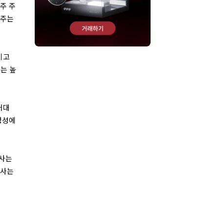
주 주
선주는
적이고
모는 높
거대
정성에
회사는
회사는