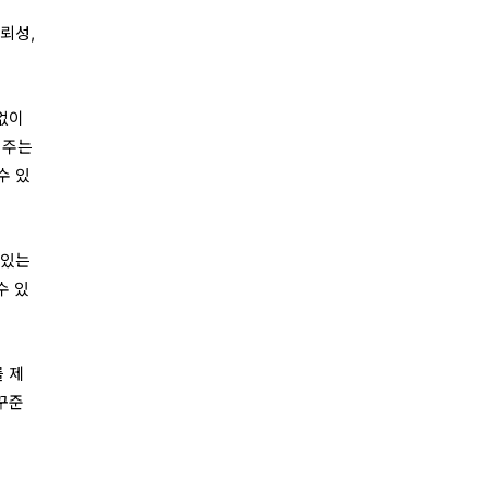
뢰성,
없이
선주는
수 있
 있는
수 있
 제
꾸준