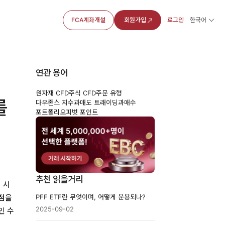
FCA계좌개설
회원가입
로그인
한국어
연관 용어
원자재 CFD
주식 CFD
주문 유형
를
다우존스 지수
과매도 트래이딩
과매수
포트폴리오
피벗 포인트
추천 읽을거리
 시
PFF ETF란 무엇이며, 어떻게 운용되나?
이점을
2025-09-02
인 수