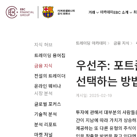
아카데미
최
거래
EBC 소개
트레이딩 아카데미
금융 지식
지식 허브
트레이딩 용어집
우선주: 포
금융 지식
전설의 트레이더
선택하는 방
온라인 웨비나
시장 분석
게시일: 2025-02-19
글로벌 포커스
투자에 관해서 대부분의 사람들은
기술적 분석
간이 지남에 따라 가치가 상승하
분석 리포트
제공하는 또 다른 유형의 주식이
마켓 저널
입을 창출할 방법을 찾고 있다면