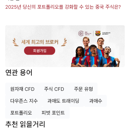
2025년 당신의 포트폴리오를 강화할 수 있는 중국 주식은?
세계 최고의 브로커
회원가입
연관 용어
원자재 CFD
주식 CFD
주문 유형
다우존스 지수
과매도 트래이딩
과매수
포트폴리오
피벗 포인트
추천 읽을거리