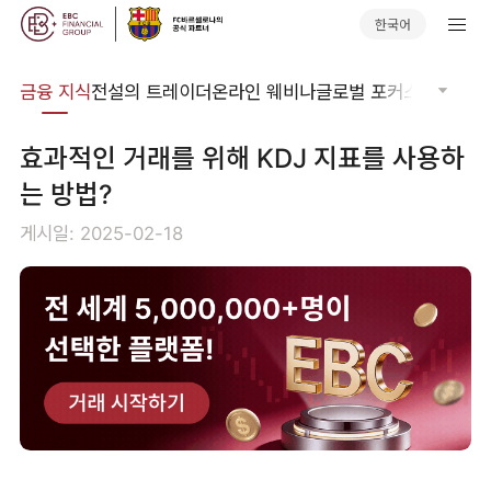
한국어
어집
금융 지식
전설의 트레이더
온라인 웨비나
글로벌 포커스
기술적 
효과적인 거래를 위해 KDJ 지표를 사용하
는 방법?
게시일: 2025-02-18