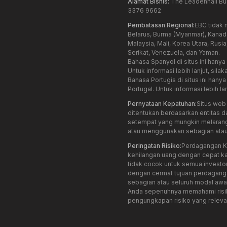
Alamat Bisnis:
The Leadenhall Bui
3376 9662
Pembatasan Regional:
EBC tidak 
Belarus, Burma (Myanmar), Kanada,
Malaysia, Mali, Korea Utara, Rusi
Serikat, Venezuela, dan Yaman.
Bahasa Spanyol di situs ini hany
Untuk informasi lebih lanjut, silak
Bahasa Portugis di situs ini hany
Portugal. Untuk informasi lebih lan
Pernyataan Kepatuhan:
Situs web 
ditentukan berdasarkan entitas d
setempat yang mungkin melaran
atau menggunakan sebagian atau s
Peringatan Risiko:
Perdagangan Ko
kehilangan uang dengan cepat k
tidak cocok untuk semua invest
dengan cermat tujuan perdaganga
sebagian atau seluruh modal aw
Anda sepenuhnya memahami risik
pengungkapan risiko yang relev