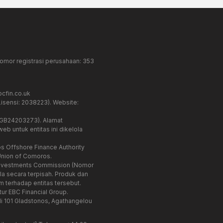
omor registrasi perusahaan: 353
cfin.co.uk
isensi: 2038223). Website:
: GB24203273). Alamat
eb untuk entitas ini dikelola
s Offshore Finance Authority
Union of Comoros.
nd Investments Commission (Nomor
a secara terpisah. Produk dan
im terhadap entitas tersebut.
ur EBC Financial Group.
i 101 Gladstonos, Agathangelou