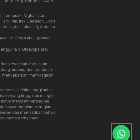
il protected]
Telepon: +44 20
, termasuk: Afghanistan,
ti, Iran, Irak, Lebanon, Libya,
Donetsk, dan Luhansk), Amerika
a di Uni Eropa atau Spanyol.
 pengguna di Uni Eropa atau
ak dan kewajiban Anda akan
 undang-undang dan peraturan
n, menyebarkan, membagikan,
memiliki risiko tinggi untuk
siko yang tinggi dan mungkin
da harus mempertimbangkan
nda bisa mengalami kerugian
ependen dan memastikan bahwa
n seksama pernyataan