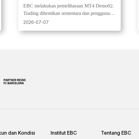
Demo02
EBC melakukan pemeliharaan MT4 Demo02.
Trading dihentikan sementara dan pengguna
disarankan mencadangkan riwayat transaksi.
2026-07-07
un dan Kondisi
Institut EBC
Tentang EBC