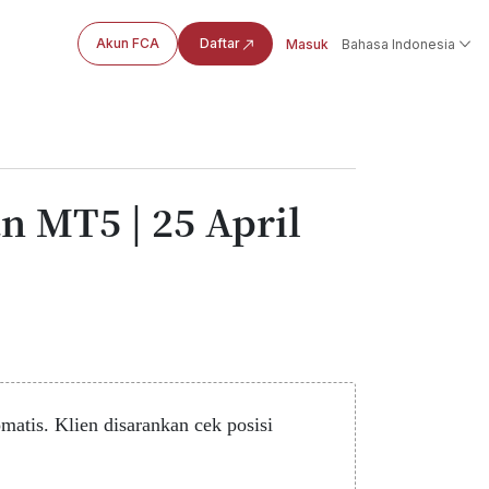
Akun FCA
Daftar
Masuk
Bahasa Indonesia
 MT5 | 25 April
atis. Klien disarankan cek posisi