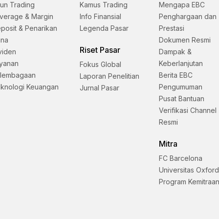
un Trading
Kamus Trading
Mengapa EBC
verage & Margin
Info Finansial
Penghargaan dan
posit & Penarikan
Legenda Pasar
Prestasi
ana
Dokumen Resmi
Riset Pasar
viden
Dampak &
yanan
Keberlanjutan
Fokus Global
lembagaan
Berita EBC
Laporan Penelitian
knologi Keuangan
Pengumuman
Jurnal Pasar
Pusat Bantuan
Verifikasi Channel
Resmi
Mitra
FC Barcelona
Universitas Oxfor
Program Kemitraa