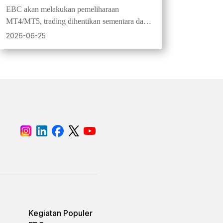
dan MT5 | 27 Juni 2026
EBC akan melakukan pemeliharaan
MT4/MT5, trading dihentikan sementara dan
transaksi ditutup dikonsolidasikan. Pengguna
2026-06-25
diminta mencadangkan data trading.
Kegiatan Populer