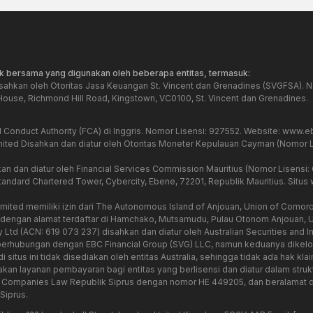
k bersama yang digunakan oleh beberapa entitas, termasuk:
sahkan oleh Otoritas Jasa Keuangan St. Vincent dan Grenadines (SVGFSA). N
 House, Richmond Hill Road, Kingstown, VC0100, St. Vincent dan Grenadines.
l Conduct Authority (FCA) di Inggris. Nomor Lisensi: 927552. Website:
www.eb
mited Disahkan dan diatur oleh Otoritas Moneter Kepulauan Cayman (Nomor L
kan dan diatur oleh Financial Services Commission Mauritius (Nomor Lisensi
Standard Chartered Tower, Cybercity, Ebene, 72201, Republik Mauritius. Situs w
mited memiliki izin dari The Autonomous Island of Anjouan, Union of Comoro
 dengan alamat terdaftar di Hamchako, Mutsamudu, Pulau Otonom Anjouan, 
Pty Ltd (ACN: 619 073 237) disahkan dan diatur oleh Australian Securities a
i berhubungan dengan EBC Financial Group (SVG) LLC, namun keduanya dikelol
situs ini tidak disediakan oleh entitas Australia, sehingga tidak ada hak kla
an layanan pembayaran bagi entitas yang berlisensi dan diatur dalam strukt
ah Companies Law Republik Siprus dengan nomor HE 449205, dan beralamat d
Siprus.