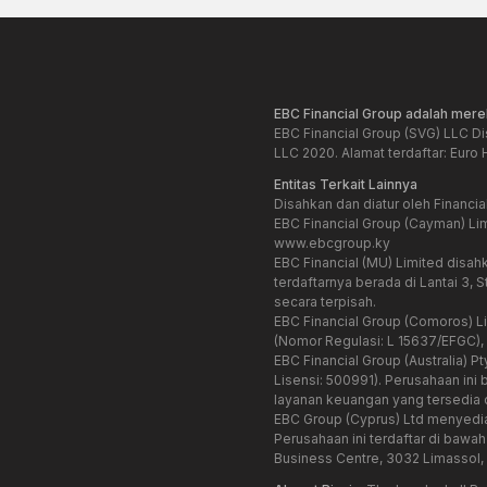
EBC Financial Group adalah mere
EBC Financial Group (SVG) LLC Di
LLC 2020. Alamat terdaftar: Euro
Entitas Terkait Lainnya
Disahkan dan diatur oleh Financia
EBC Financial Group (Cayman) Li
www.ebcgroup.ky
EBC Financial (MU) Limited disah
terdaftarnya berada di Lantai 3, 
secara terpisah.
EBC Financial Group (Comoros) Li
(Nomor Regulasi: L 15637/EFGC),
EBC Financial Group (Australia) 
Lisensi: 500991). Perusahaan in
layanan keuangan yang tersedia di 
EBC Group (Cyprus) Ltd menyediak
Perusahaan ini terdaftar di baw
Business Centre, 3032 Limassol, 