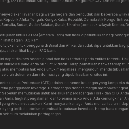
lding, 122 Leadenhall Street, London, United Kingdom, EC3V 4AB Email:
[ema
menyediakan layanan bagi warga negara dan penduduk dari beberapa wilayah
 Republik Afrika Tengah, Kongo, Kuba, Republik Demokratik Kongo, Eritrea, Hai
a, Somalia, Sudan, Sudan Selatan, Suriah, Ukraina (termasuk wilayah Krimea, 
a ditujukan untuk LATAM (Amerika Latin) dan tidak diperuntukkan bagi penggun
an lihat bagian FAQ kami.
a ditujukan untuk pengguna di Brasil dan Afrika, dan tidak diperuntukkan bagi
jut, silakan lihat bagian FAQ kami.
ini dapat diakses secara global dan tidak terbatas pada entitas tertentu. H
an yurisdiksi yang Anda pilih untuk diatur. Harap perhatikan bahwa terdapat
g atau membatasi hak Anda untuk mengakses, mengunduh, mendistribusika
eluruh dokumen dan informasi yang dipublikasikan di situs ini.
ntrak untuk Perbedaan (CFD) adalah instrumen keuangan yang kompleks dan 
arena penggunaan leverage. Perdagangan dengan margin membawa tingkat ri
or. Sebelum memutuskan untuk melakukan perdagangan Forex dan CFD, An
n Anda, tingkat pengalaman, dan toleransi risiko Anda. Ada kemungkinan A
al yang Anda investasikan. Kami menyarankan agar Anda mencari saran ind
o yang terlibat sebelum membuat keputusan investasi. Harap baca denga
an sebelum melakukan perdagangan.