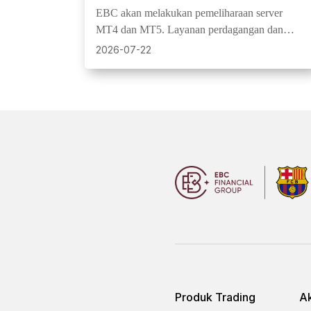
dan MT5 | 25 Juli 2026
EBC akan melakukan pemeliharaan server
MT4 dan MT5. Layanan perdagangan dan
harga akan ditangguhkan sementara, lalu
2026-07-22
kembali normal setelah selesai.
Produk Trading
Ak