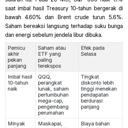
saat imbal hasil Treasury 10-tahun bergerak di
bawah 4.60% dan Brent crude turun 5.6%.
Saham bereaksi langsung terhadap suku bunga
dan energi sebelum jendela libur dibuka.
Pemicu
Saham atau
Efek pada
akhir
ETF yang
Selasa
pekan
paling
panjang
terekspos
Imbal hasil
QQQ,
Tingkat
10-tahun
perangkat
diskonto lebih
naik
lunak, saham
tinggi menekan
pertumbuhan
pendapatan
mega-cap,
berdurasi
pengembang
panjang
perumahan
Minyak
Maskapai,
Biaya bahan