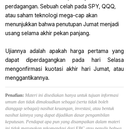
perdagangan. Sebuah celah pada SPY, QQQ,
atau saham teknologi mega-cap akan
menunjukkan bahwa penutupan Jumat menjadi
usang selama akhir pekan panjang.
Ujiannya adalah apakah harga pertama yang
dapat diperdagangkan pada hari Selasa
mengonfirmasi kuotasi akhir hari Jumat, atau
menggantikannya.
Penafian:
Materi ini disediakan hanya untuk tujuan informasi
umum dan tidak dimaksudkan sebagai (serta tidak boleh
dianggap sebagai) nasihat keuangan, investasi, atau bentuk
nasihat lainnya yang dapat dijadikan dasar pengambilan
keputusan. Pendapat apa pun yang disampaikan dalam materi
ini tidak merupakan rekomendasi dari EBC atau penulis bahwa