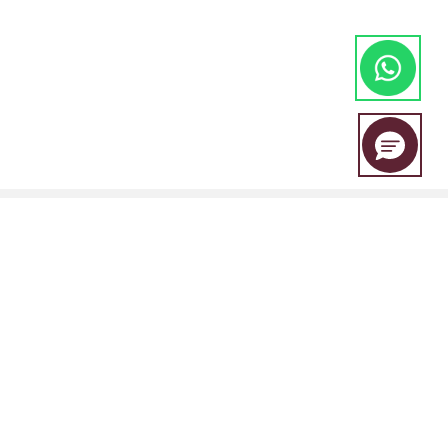
EBC Financial Group adalah merek bersama yang digunakan oleh
beberapa entitas, termasuk:
EBC Financial Group (SVG) LLC Disahkan oleh Otoritas Jasa Keuangan
St. Vincent dan Grenadines (SVGFSA). Nomor registrasi perusahaan: