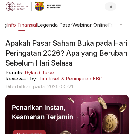
Id
ing
Info Finansial
Legenda Pasar
Webinar Online
Fokus Glob
Apakah Pasar Saham Buka pada Hari
Peringatan 2026? Apa yang Berubah
Sebelum Hari Selasa
Penulis:
Rylan Chase
Reviewed by:
Tim Riset & Peninjauan EBC
Diterbitkan pada: 2026-05-21