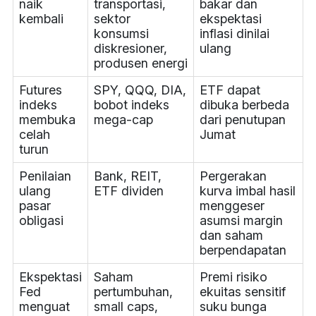
naik
transportasi,
bakar dan
kembali
sektor
ekspektasi
konsumsi
inflasi dinilai
diskresioner,
ulang
produsen energi
Futures
SPY, QQQ, DIA,
ETF dapat
indeks
bobot indeks
dibuka berbeda
membuka
mega-cap
dari penutupan
celah
Jumat
turun
Penilaian
Bank, REIT,
Pergerakan
ulang
ETF dividen
kurva imbal hasil
pasar
menggeser
obligasi
asumsi margin
dan saham
berpendapatan
Ekspektasi
Saham
Premi risiko
Fed
pertumbuhan,
ekuitas sensitif
menguat
small caps,
suku bunga