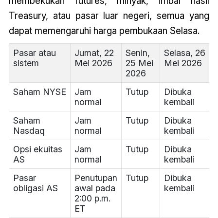
membekukan futures, minyak, imbal hasil
Treasury, atau pasar luar negeri, semua yang
dapat memengaruhi harga pembukaan Selasa.
Pasar atau
Jumat, 22
Senin,
Selasa, 26
sistem
Mei 2026
25 Mei
Mei 2026
2026
Saham NYSE
Jam
Tutup
Dibuka
normal
kembali
Saham
Jam
Tutup
Dibuka
Nasdaq
normal
kembali
Opsi ekuitas
Jam
Tutup
Dibuka
AS
normal
kembali
Pasar
Penutupan
Tutup
Dibuka
obligasi AS
awal pada
kembali
2:00 p.m.
ET