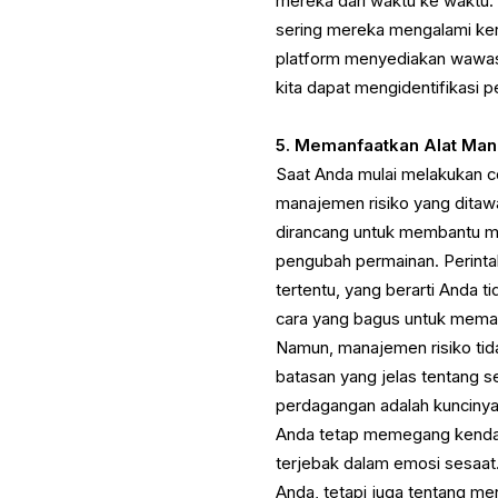
mereka dari waktu ke waktu.
sering mereka mengalami ker
platform menyediakan wawasa
kita dapat mengidentifikasi 
5. Memanfaatkan Alat Man
Saat Anda mulai melakukan c
manajemen risiko yang ditawar
dirancang untuk membantu mel
pengubah permainan. Perintah
tertentu, yang berarti Anda 
cara yang bagus untuk memast
Namun, manajemen risiko tid
batasan yang jelas tentang s
perdagangan adalah kuncinya
Anda tetap memegang kendal
terjebak dalam emosi sesaat
Anda, tetapi juga tentang meng