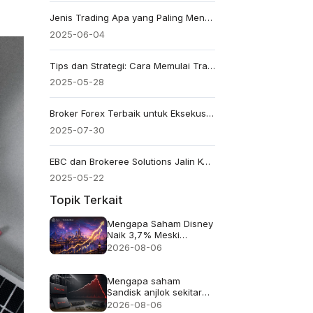
Jenis Trading Apa yang Paling Menguntungkan di Tahun 2026?
2025-06-04
Tips dan Strategi: Cara Memulai Trading Sebagai Mahasiswa
2025-05-28
Broker Forex Terbaik untuk Eksekusi Cepat dan Leverage Tinggi
2025-07-30
EBC dan Brokeree Solutions Jalin Kemitraan Pengetahuan Strategis untuk Memberdayakan Komunitas Perdagangan Global
2025-05-22
Topik Terkait
Mengapa Saham Disney
Naik 3,7% Meski
Pendapatan Meleset
2026-08-06
Mengapa saham
Sandisk anjlok sekitar
13% meskipun
2026-08-06