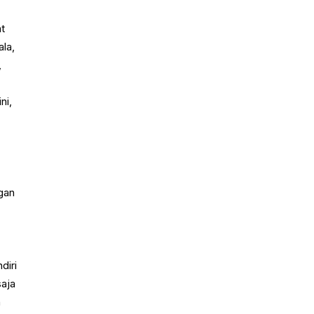
at
la,
,
ni,
gan
diri
saja
n