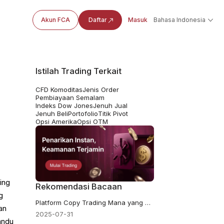
Akun FCA
Daftar
Masuk
Bahasa Indonesia
Istilah Trading Terkait
CFD Komoditas
Jenis Order
Pembiayaan Semalam
Indeks Dow Jones
Jenuh Jual
Jenuh Beli
Portofolio
Titik Pivot
Opsi Amerika
Opsi OTM
ing
Rekomendasi Bacaan
g
Platform Copy Trading Mana yang Terbaik untuk Pemula?
an
2025-07-31
andu