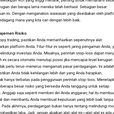
 Meskipun ROI yang tinggi menarik, penting untuk memahami seb
ugian dan berapa lama mereka telah berhasil. Sebagian besar
n ini. Dengan menganalisis wawasan yang disediakan oleh platf
pedagang mana yang kita cari dengan lebih baik.
ajemen Risiko
opy trading, pastikan Anda memanfaatkan sepenuhnya alat
kan platform Anda. Fitur-fitur ini seperti jaring pengaman Anda, 
indungi investasi Anda. Misalnya, perintah stop-loss dapat menj
 ini secara otomatis menutup posisi jika mencapai level kerugian
tidak perlu terus-menerus mengamati pasar perdagangan. Ini adala
ikan Anda tidak kehilangan lebih dari yang Anda harapkan.
ak hanya terbatas pada penggunaan perintah stop-loss. Menetap
eberapa besar risiko yang bersedia Anda tanggung untuk setiap
. Anggap saja seperti memberi diri Anda anggaran; hal itu membu
i dan membantu Anda membuat keputusan yang lebih baik tanpa
. Pada akhirnya, perdagangan bukan hanya tentang melindungi mo
hasilkan laba. Jadi, jangan abaikan alat-alat ini—alat-alat ini ada 