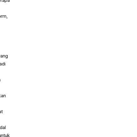
erapa
orm,
yang
adi
h
kan
at
dal
untuk