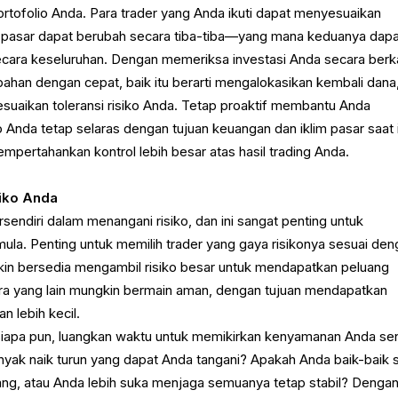
portofolio Anda. Para trader yang Anda ikuti dapat menyesuaikan
si pasar dapat berubah secara tiba-tiba—yang mana keduanya dap
cara keseluruhan. Dengan memeriksa investasi Anda secara berka
han dengan cepat, baik itu berarti mengalokasikan kembali dana
suaikan toleransi risiko Anda. Tetap proaktif membantu Anda
Anda tetap selaras dengan tujuan keuangan dan iklim pasar saat i
ertahankan kontrol lebih besar atas hasil trading Anda.
siko Anda
ersendiri dalam menangani risiko, dan ini sangat penting untuk
la. Penting untuk memilih trader yang gaya risikonya sesuai den
in bersedia mengambil risiko besar untuk mendapatkan peluang
ara yang lain mungkin bermain aman, dengan tujuan mendapatkan
n lebih kecil.
iapa pun, luangkan waktu untuk memikirkan kenyamanan Anda sen
nyak naik turun yang dapat Anda tangani? Apakah Anda baik-baik 
ang, atau Anda lebih suka menjaga semuanya tetap stabil? Denga