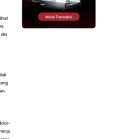
ihat
ni
diri
idak
yang
an.
ktor-
nerja