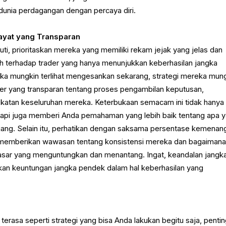
unia perdagangan dengan percaya diri.
wayat yang Transparan
kuti, prioritaskan mereka yang memiliki rekam jejak yang jelas dan
ah terhadap trader yang hanya menunjukkan keberhasilan jangka
ka mungkin terlihat mengesankan sekarang, strategi mereka mun
rader yang transparan tentang proses pengambilan keputusan,
katan keseluruhan mereka. Keterbukaan semacam ini tidak hanya
pi juga memberi Anda pemahaman yang lebih baik tentang apa 
jang. Selain itu, perhatikan dengan saksama persentase kemenan
 memberikan wawasan tentang konsistensi mereka dan bagaiman
sar yang menguntungkan dan menantang. Ingat, keandalan jangk
hkan keuntungan jangka pendek dalam hal keberhasilan yang
terasa seperti strategi yang bisa Anda lakukan begitu saja, penti