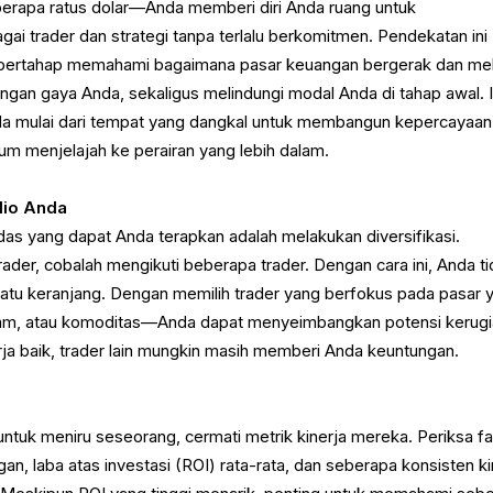
rapa ratus dolar—Anda memberi diri Anda ruang untuk
i trader dan strategi tanpa terlalu berkomitmen. Pendekatan ini
ertahap memahami bagaimana pasar keuangan bergerak dan mel
ngan gaya Anda, sekaligus melindungi modal Anda di tahap awal. I
nda mulai dari tempat yang dangkal untuk membangun kepercayaan 
m menjelajah ke perairan yang lebih dalam.
olio Anda
rdas yang dapat Anda terapkan adalah melakukan diversifikasi.
rader, cobalah mengikuti beberapa trader. Dengan cara ini, Anda t
atu keranjang. Dengan memilih trader yang berfokus pada pasar 
am, atau komoditas—Anda dapat menyeimbangkan potensi kerugi
erja baik, trader lain mungkin masih memberi Anda keuntungan.
uk meniru seseorang, cermati metrik kinerja mereka. Periksa fa
an, laba atas investasi (ROI) rata-rata, dan seberapa konsisten ki