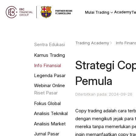
Academy
Mulai Trading
Te
Trading Academy
Info Finans
Sentra Edukasi
Kamus Trading
Strategi Co
Info Finansial
Legenda Pasar
Pemula
Webinar Online
Riset Pasar
Diterbitkan pada: 2024-09-26
Fokus Global
Copy trading adalah cara terb
Analisis Teknikal
dengan mengikuti jejak para 
Analisis Market
mereka tanpa memerlukan pe
Jurnal Pasar
ingin memanfaatkan copy tra