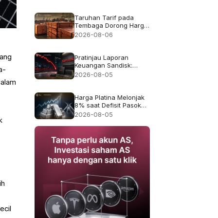
pendapatan rekor
$8.97B
Taruhan Tarif pada
Tembaga Dorong Harga
Tembaga ke Rekor
2026-08-06
$6.703
yang
Pratinjau Laporan
Keuangan Sandisk:
a-
Apakah Pertumbuhan
2026-08-05
Pendapatan 4x Cukup
dalam
Setelah Kejatuhan 47%
pada Juli?
Harga Platina Melonjak
8% saat Defisit Pasokan
2026 Kembali Menjadi
2026-08-05
k
Sorotan
ih
ecil