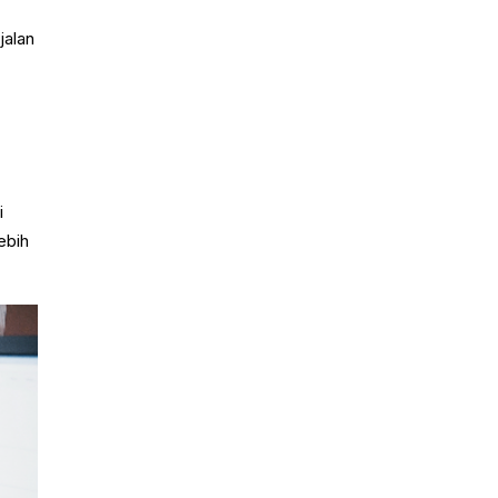
jalan
i
ebih