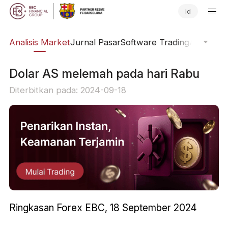
Id
kal
Analisis Market
Jurnal Pasar
Software Trading
Aliran Or
Dolar AS melemah pada hari Rabu
Diterbitkan pada: 2024-09-18
Ringkasan Forex EBC, 18 September 2024