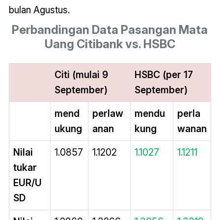
bulan Agustus.
Perbandingan Data Pasangan Mata
Uang Citibank vs. HSBC
Citi (mulai 9
HSBC (per 17
September)
September)
mend
perlaw
mendu
perla
ukung
anan
kung
wanan
Nilai
1.0857
1.1202
1.1027
1.1211
tukar
EUR/U
SD