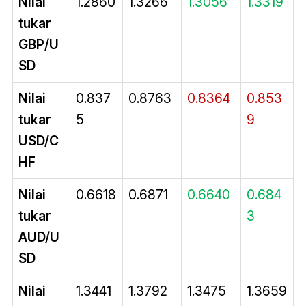
Nilai
1.2860
1.3266
1.3056
1.3319
tukar
GBP/U
SD
Nilai
0.837
0.8763
0.8364
0.853
tukar
5
9
USD/C
HF
Nilai
0.6618
0.6871
0.6640
0.684
tukar
3
AUD/U
SD
Nilai
1.3441
1.3792
1.3475
1.3659