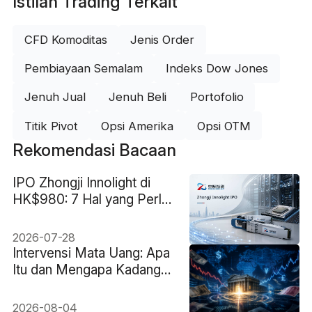
Istilah Trading Terkait
CFD Komoditas
Jenis Order
Pembiayaan Semalam
Indeks Dow Jones
Jenuh Jual
Jenuh Beli
Portofolio
Titik Pivot
Opsi Amerika
Opsi OTM
Rekomendasi Bacaan
IPO Zhongji Innolight di
HK$980: 7 Hal yang Perlu
Diketahui Sebelum
Pencatatan Perdana pada
2026-07-28
30 Juli
Intervensi Mata Uang: Apa
Itu dan Mengapa Kadang
Gagal
2026-08-04