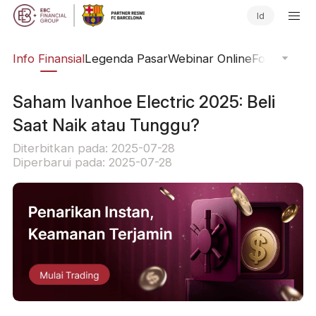
Id
ing
Info Finansial
Legenda Pasar
Webinar Online
Fokus Glob
Saham Ivanhoe Electric 2025: Beli
Saat Naik atau Tunggu?
Diterbitkan pada: 2025-07-28
Diperbarui pada: 2025-07-28