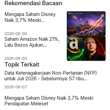
Rekomendasi Bacaan
Mengapa Saham Disney
Naik 3,7% Meski
Pendapatan Meleset
2026-08-06
Saham Amazon Naik 21%,
Lalu Bezos Ajukan
Penjualan hingga US$4,1
Miliar. Apakah Ini
2026-08-05
Peringatan?
Topik Terkait
Data Ketenagakerjaan Non-Pertanian (NFP)
untuk Juli 2026 - Sebelumnya: 57 ribu
Perkiraan: 83 ribu
2026-08-07
Mengapa Saham Disney Naik 3,7% Meski
Pendapatan Meleset