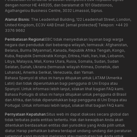
dengan nomor HE 449205, dan beralamat di 101 Gladstonos,
Agathangelou Business Centre, 3032 Limassol, Siprus.
Alamat Bisnis:
The Leadenhall Building, 122 Leadenhall Street, London,
United Kingdom, EC3V 4AB Email:
[email protected]
Telepon: +44 20
3376 9662
Pembatasan Regional:
EBC tidak menyediakan layanan bagi warga
negara dan penduduk dari beberapa wilayah, termasuk: Afghanistan,
Belarus, Burma (Myanmar), Kanada, Republik Afrika Tengah, Kongo,
Kuba, Republik Demokratik Kongo, Eritrea, Haiti, Iran, Irak, Lebanon,
Libya, Malaysia, Mali, Korea Utara, Rusia, Somalia, Sudan, Sudan
Selatan, Suriah, Ukraina (termasuk wilayah Krimea, Donetsk, dan
Luhansk), Amerika Serikat, Venezuela, dan Yaman.
Bahasa Spanyol di situs ini hanya ditujukan untuk LATAM (Amerika
Latin) dan tidak diperuntukkan bagi pengguna di Uni Eropa atau
Spanyol. Untuk informasi lebih lanjut, silakan lihat bagian FAQ kami.
Bahasa Portugis di situs ini hanya ditujukan untuk pengguna di Brasil
dan Afrika, dan tidak diperuntukkan bagi pengguna di Uni Eropa atau
Portugal. Untuk informasi lebih lanjut, silakan lihat bagian FAQ kami.
Pernyataan Kepatuhan:
Situs web ini dapat diakses secara global dan
tidak terbatas pada entitas tertentu. Hak dan kewajiban Anda akan
ditentukan berdasarkan entitas dan yurisdiksi yang Anda pilih untuk
diatur. Harap perhatikan bahwa terdapat undang-undang dan peraturan
setempat yang mungkin melarang atau membatasi hak Anda untuk