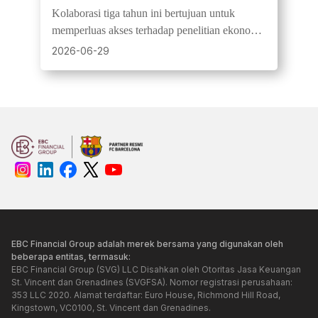
Universitas Oxford Perbarui
Kolaborasi tiga tahun ini bertujuan untuk
Kemitraan Strategis untuk
memperluas akses terhadap penelitian ekonomi
Edukasi Ekonomi Publik
melalui seri webinar bertajuk "What
2026-06-29
Economists Really Do".
EBC Financial Group adalah merek bersama yang digunakan oleh
beberapa entitas, termasuk:
EBC Financial Group (SVG) LLC Disahkan oleh Otoritas Jasa Keuangan
St. Vincent dan Grenadines (SVGFSA). Nomor registrasi perusahaan:
353 LLC 2020. Alamat terdaftar: Euro House, Richmond Hill Road,
Kingstown, VC0100, St. Vincent dan Grenadines.