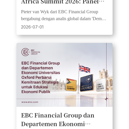
Africa Summit 2026: Panel
Logam Mulia Jadi Sorotan di
Pieter van Wyk dari EBC Financial Group
Cape Town
bergabung dengan analis global dalam 'Demam
Emas Global: Tempat Aman atau FOMO?' di
2026-07-01
CTICC, Cape Town.
EBC Financial Group dan
Departemen Ekonomi