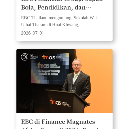
Bola, Pendidikan, dan
Semangat Komunitas Bersatu
EBC Thailand mengunjungi Sekolah Wat
dalam Hari CSR di Sekolah
Uthai Tharam di Huai Khwang,
Bangkok
menyumbangkan bola sepak dan perlengkapan
2026-07-01
pembelajaran dalam rangka mendukung nilai-
nilai kemitraan dengan FC Barcelona.
EBC di Finance Magnates