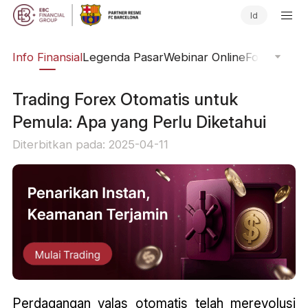
Id
ing
Info Finansial
Legenda Pasar
Webinar Online
Fokus Glob
Trading Forex Otomatis untuk
Pemula: Apa yang Perlu Diketahui
Diterbitkan pada: 2025-04-11
Perdagangan valas otomatis telah merevolusi