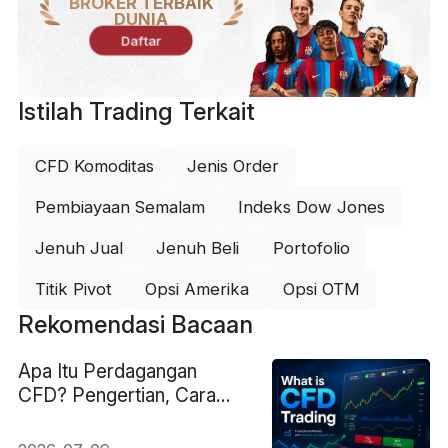
BROKER TERBAIK
DUNIA
Daftar
Istilah Trading Terkait
CFD Komoditas
Jenis Order
Pembiayaan Semalam
Indeks Dow Jones
Jenuh Jual
Jenuh Beli
Portofolio
Titik Pivot
Opsi Amerika
Opsi OTM
Rekomendasi Bacaan
Apa Itu Perdagangan
CFD? Pengertian, Cara
Kerja, Biaya, Leverage,
dan Risiko