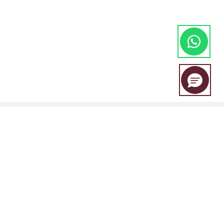
EBC Financial Group adalah merek bersama yang digunakan oleh
beberapa entitas, termasuk:
EBC Financial Group (SVG) LLC Disahkan oleh Otoritas Jasa Keuangan