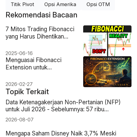
Titik Pivot
Opsi Amerika
Opsi OTM
Rekomendasi Bacaan
7 Mitos Trading Fibonacci
yang Harus Dihentikan
Dipercayai Trader
2025-06-16
Menguasai Fibonacci
Extension untuk
Perencanaan
Perdagangan yang Lebih
2026-02-27
Cerdas
Topik Terkait
Data Ketenagakerjaan Non-Pertanian (NFP)
untuk Juli 2026 - Sebelumnya: 57 ribu
Perkiraan: 83 ribu
2026-08-07
Mengapa Saham Disney Naik 3,7% Meski