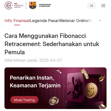
Id
ing
Info Finansial
Legenda Pasar
Webinar Online
Fokus Glob
Cara Menggunakan Fibonacci
Retracement: Sederhanakan untuk
Pemula
Diterbitkan pada: 2025-04-07