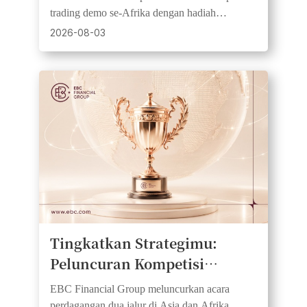
Kesempatan Memulai Secara
trading demo se-Afrika dengan hadiah
Setara dan Mendapatkan
USD1,000, 20 pemenang, dan dana awal yang
2026-08-03
setara.
Hadiah Tunai
Tingkatkan Strategimu:
Peluncuran Kompetisi
Perdagangan Global dengan
EBC Financial Group meluncurkan acara
Hadiah Tunai Besar
perdagangan dua jalur di Asia dan Afrika,