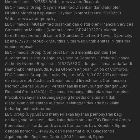
Nomor Lisensi: 927552. Website:
www.ebcfin.co.uk
EBC Financial Group (Cayman) Limited Disahkan dan diatur oleh
Otoritas Moneter Kepulauan Cayman (Nomor Lisensi: 2038223).
Website:
www.ebcgroup.ky
EBC Financial (MU) Limited disahkan dan diatur oleh Financial Services
Commission Mauritius (Nomor Lisensi: GB24203273). Alamat
terdaftarnya berada di Lantai 3, Standard Chartered Tower, Cybercity,
Ebene, 72201, Republik Mauritius. Situs web untuk entitas ini dikelola
secara terpisah.
EBC Financial Group (Comoros) Limited memiliki izin dari The
Autonomous Island of Anjouan, Union of Comoros Offshore Finance
Authority (Nomor Regulasi: L 15637/EFGC), dengan alamat terdaftar di
Hamchako, Mutsamudu, Pulau Otonom Anjouan, Union of Comoros.
EBC Financial Group (Australia) Pty Ltd (ACN: 619 073 237) disahkan
dan diatur oleh Australian Securities and Investments Commission
(Nomor Lisensi: 500991). Perusahaan ini berhubungan dengan EBC
Financial Group (SVG) LLC, namun keduanya dikelola secara terpisah.
Produk dan layanan keuangan yang tersedia di situs ini tidak
disediakan oleh entitas Australia, sehingga tidak ada hak klaim
terhadap entitas tersebut.
EBC Group (Cyprus) Ltd menyediakan layanan pembayaran bagi
entitas yang berlisensi dan diatur dalam struktur EBC Financial Group.
Perusahaan ini terdaftar di bawah Companies Law Republik Siprus
dengan nomor HE 449205, dan beralamat di 101 Gladstonos,
Agathangelou Business Centre, 3032 Limassol, Siprus.