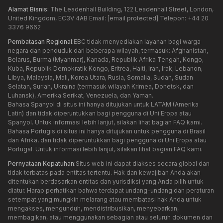
Alamat Bisnis:
The Leadenhall Building, 122 Leadenhall Street, London,
United Kingdom, EC3V 4AB Email:
[email protected]
Telepon: +44 20
3376 9662
Pembatasan Regional:
EBC tidak menyediakan layanan bagi warga
negara dan penduduk dari beberapa wilayah, termasuk: Afghanistan,
Belarus, Burma (Myanmar), Kanada, Republik Afrika Tengah, Kongo,
Kuba, Republik Demokratik Kongo, Eritrea, Haiti, Iran, Irak, Lebanon,
Libya, Malaysia, Mali, Korea Utara, Rusia, Somalia, Sudan, Sudan
Selatan, Suriah, Ukraina (termasuk wilayah Krimea, Donetsk, dan
Luhansk), Amerika Serikat, Venezuela, dan Yaman.
Bahasa Spanyol di situs ini hanya ditujukan untuk LATAM (Amerika
Latin) dan tidak diperuntukkan bagi pengguna di Uni Eropa atau
Spanyol. Untuk informasi lebih lanjut, silakan lihat bagian FAQ kami.
Bahasa Portugis di situs ini hanya ditujukan untuk pengguna di Brasil
dan Afrika, dan tidak diperuntukkan bagi pengguna di Uni Eropa atau
Portugal. Untuk informasi lebih lanjut, silakan lihat bagian FAQ kami.
Pernyataan Kepatuhan:
Situs web ini dapat diakses secara global dan
tidak terbatas pada entitas tertentu. Hak dan kewajiban Anda akan
ditentukan berdasarkan entitas dan yurisdiksi yang Anda pilih untuk
diatur. Harap perhatikan bahwa terdapat undang-undang dan peraturan
setempat yang mungkin melarang atau membatasi hak Anda untuk
mengakses, mengunduh, mendistribusikan, menyebarkan,
membagikan, atau menggunakan sebagian atau seluruh dokumen dan