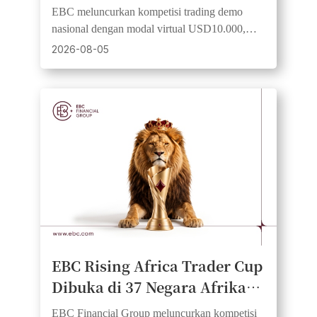
Kompetisi Trading Demo
EBC meluncurkan kompetisi trading demo
nasional dengan modal virtual USD10.000,
aturan setara, dan pengalaman trading
2026-08-05
institusional tanpa risiko.
EBC Rising Africa Trader Cup
Dibuka di 37 Negara Afrika,
Memberikan Para Trader
EBC Financial Group meluncurkan kompetisi