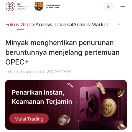
Id
ine
Fokus Global
Analisis Teknikal
Analisis Market
Jurnal Pa
Minyak menghentikan penurunan
beruntunnya menjelang pertemuan
OPEC+
Diterbitkan pada: 2023-11-28