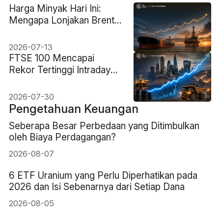
Harga Minyak Hari Ini:
Mengapa Lonjakan Brent
3% Masih Merupakan
Reaksi yang Terukur
2026-07-13
FTSE 100 Mencapai
Rekor Tertinggi Intraday
10,951 Saat Saham Minyak
Memimpin
2026-07-30
Pengetahuan Keuangan
Seberapa Besar Perbedaan yang Ditimbulkan
oleh Biaya Perdagangan?
2026-08-07
6 ETF Uranium yang Perlu Diperhatikan pada
2026 dan Isi Sebenarnya dari Setiap Dana
2026-08-05