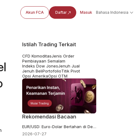
Akun FCA
Daftar
Masuk
Bahasa Indonesia
Istilah Trading Terkait
CFD Komoditas
Jenis Order
Pembiayaan Semalam
el
Indeks Dow Jones
Jenuh Jual
Jenuh Beli
Portofolio
Titik Pivot
Opsi Amerika
Opsi OTM
o
Rekomendasi Bacaan
EUR/USD: Euro-Dolar Bertahan di Dekat 1.14 Menjelang Keputusan The Fed
n
2026-07-27