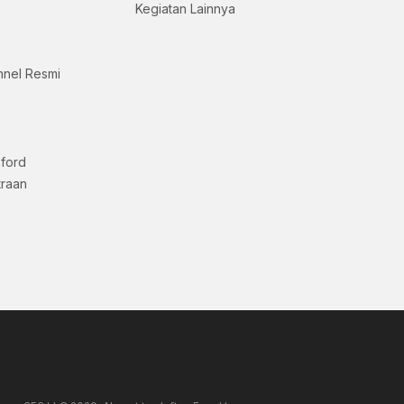
Kegiatan Lainnya
nnel Resmi
xford
traan