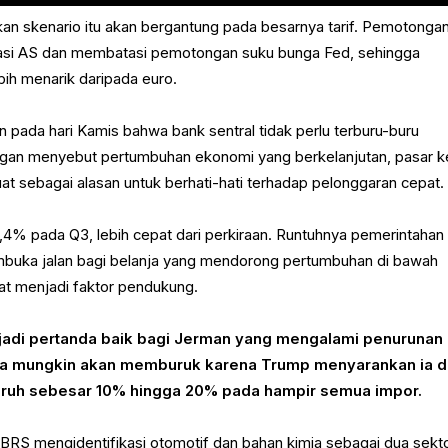
an skenario itu akan bergantung pada besarnya tarif. Pemotonga
lasi AS dan membatasi pemotongan suku bunga Fed, sehingga
ih menarik daripada euro.
pada hari Kamis bahwa bank sentral tidak perlu terburu-buru
gan menyebut pertumbuhan ekonomi yang berkelanjutan, pasar k
kuat sebagai alasan untuk berhati-hati terhadap pelonggaran cepat.
4% pada Q3, lebih cepat dari perkiraan. Runtuhnya pemerintahan
buka jalan bagi belanja yang mendorong pertumbuhan di bawah
at menjadi faktor pendukung.
jadi pertanda baik bagi Jerman yang mengalami penurunan
nya mungkin akan memburuk karena Trump menyarankan ia d
ruh sebesar 10% hingga 20% pada hampir semua impor.
DBRS mengidentifikasi otomotif dan bahan kimia sebagai dua sekt