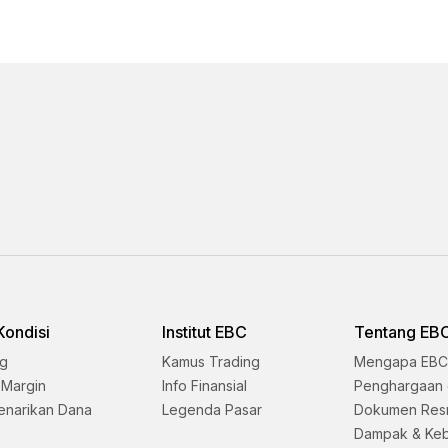
Kondisi
Institut EBC
Tentang EB
ng
Kamus Trading
Mengapa EBC
 Margin
Info Finansial
Penghargaan 
enarikan Dana
Legenda Pasar
Dokumen Res
Dampak & Keb