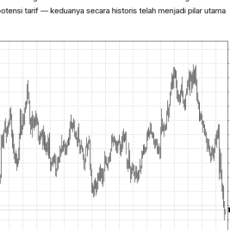
otensi tarif — keduanya secara historis telah menjadi pilar utama