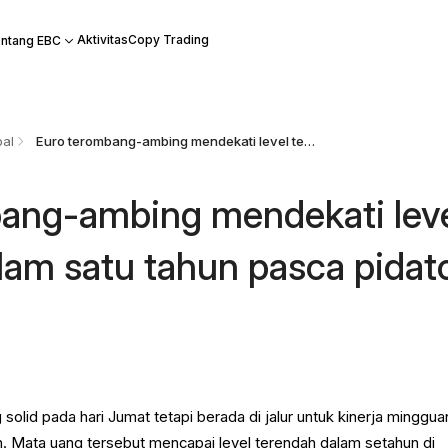
Aktivitas
Copy Trading
ntang EBC
bal
Euro terombang-ambing mendekati level terendah dalam satu tahun pasca pidato Powell
ang-ambing mendekati lev
lam satu tahun pasca pidat
solid pada hari Jumat tetapi berada di jalur untuk kinerja minggua
n. Mata uang tersebut mencapai level terendah dalam setahun di