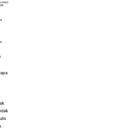
rapa
dak
Tidak
lis
u.