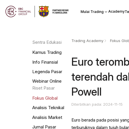
Academy
Mulai Trading
Te
Trading Academy
Fokus Glo
Sentra Edukasi
Kamus Trading
Euro teromb
Info Finansial
Legenda Pasar
terendah da
Webinar Online
Powell
Riset Pasar
Fokus Global
Diterbitkan pada: 2024-11-15
Analisis Teknikal
Analisis Market
Euro berada pada posisi yang 
Jurnal Pasar
terburuknya dalam tujuh bula