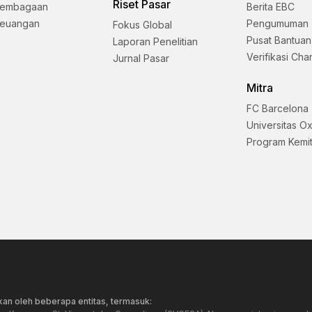
Riset Pasar
lembagaan
Berita EBC
Keuangan
Pengumuman
Fokus Global
Pusat Bantuan
Laporan Penelitian
Verifikasi Cha
Jurnal Pasar
Mitra
FC Barcelona
Universitas O
Program Kemi
an oleh beberapa entitas, termasuk: