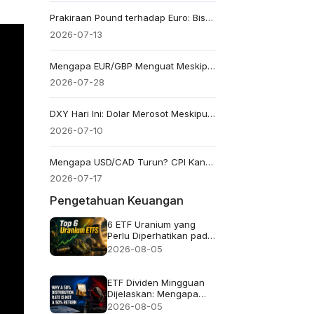
Prakiraan Pound terhadap Euro: Bisakah GBP/EUR Menembus Tertinggi 2026?
2026-07-13
Mengapa EUR/GBP Menguat Meskipun Sterling Memiliki Keunggulan Suku Bunga 150bp?
2026-07-28
DXY Hari Ini: Dolar Merosot Meskipun Imbal Hasil Tinggi saat Pasar Menilai Ulang Prospek Suku Bunga
2026-07-10
Mengapa USD/CAD Turun? CPI Kanada Bulan Juni Bisa Menentukan Apa yang Akan Terjadi Selanjutnya
2026-07-17
Pengetahuan Keuangan
6 ETF Uranium yang
Perlu Diperhatikan pada
2026 dan Isi
2026-08-05
Sebenarnya dari Setiap
Dana
ETF Dividen Mingguan
Dijelaskan: Mengapa
Tingkat Distribusi 50%
2026-08-05