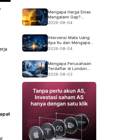
Bukan Imbal Hasil 50%
n
Mengapa Harga Emas
Mengalami Gap?
Penjelasan Jam Trading
2026-08-04
dan Likuiditas
Intervensi Mata Uang:
Apa Itu dan Mengapa
Kadang Gagal
2026-08-04
erja
Mengapa Perusahaan
Terdaftar di London
Pindah ke AS, dan Apa
2026-08-03
yang Berubah bagi
Pemegang Saham?
apat
or