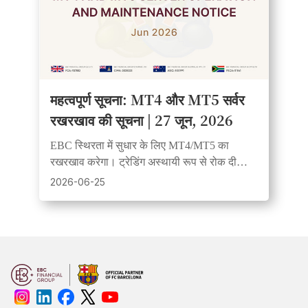
महत्वपूर्ण सूचना: MT4 और MT5 सर्वर
रखरखाव की सूचना | 27 जून, 2026
EBC स्थिरता में सुधार के लिए MT4/MT5 का
रखरखाव करेगा। ट्रेडिंग अस्थायी रूप से रोक दी
जाएगी और बंद हुए ट्रेड समेकित कर दिए जाएंगे।
2026-06-25
उपयोगकर्ताओं से अनुरोध है कि वे अग्रिम रूप से अपने
रिकॉर्ड्स का बैकअप लें।