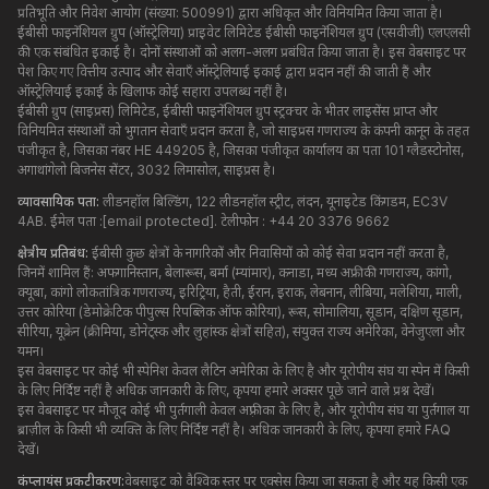
प्रतिभूति और निवेश आयोग (संख्या: 500991) द्वारा अधिकृत और विनियमित किया जाता है।
ईबीसी फाइनेंशियल ग्रुप (ऑस्ट्रेलिया) प्राइवेट लिमिटेड ईबीसी फाइनेंशियल ग्रुप (एसवीजी) एलएलसी
की एक संबंधित इकाई है। दोनों संस्थाओं को अलग-अलग प्रबंधित किया जाता है। इस वेबसाइट पर
पेश किए गए वित्तीय उत्पाद और सेवाएँ ऑस्ट्रेलियाई इकाई द्वारा प्रदान नहीं की जाती हैं और
ऑस्ट्रेलियाई इकाई के खिलाफ कोई सहारा उपलब्ध नहीं है।
ईबीसी ग्रुप (साइप्रस) लिमिटेड, ईबीसी फाइनेंशियल ग्रुप स्ट्रक्चर के भीतर लाइसेंस प्राप्त और
विनियमित संस्थाओं को भुगतान सेवाएँ प्रदान करता है, जो साइप्रस गणराज्य के कंपनी कानून के तहत
पंजीकृत है, जिसका नंबर HE 449205 है, जिसका पंजीकृत कार्यालय का पता 101 ग्लैडस्टोनोस,
अगाथांगेलो बिजनेस सेंटर, 3032 लिमासोल, साइप्रस है।
व्यावसायिक पता:
लीडनहॉल बिल्डिंग, 122 लीडनहॉल स्ट्रीट, लंदन, यूनाइटेड किंगडम, EC3V
4AB. ईमेल पता :
[email protected]
. टेलीफोन : +44 20 3376 9662
क्षेत्रीय प्रतिबंध:
ईबीसी कुछ क्षेत्रों के नागरिकों और निवासियों को कोई सेवा प्रदान नहीं करता है,
जिनमें शामिल हैं: अफगानिस्तान, बेलारूस, बर्मा (म्यांमार), कनाडा, मध्य अफ्रीकी गणराज्य, कांगो,
क्यूबा, ​​कांगो लोकतांत्रिक गणराज्य, इरिट्रिया, हैती, ईरान, इराक, लेबनान, लीबिया, मलेशिया, माली,
उत्तर कोरिया (डेमोक्रेटिक पीपुल्स रिपब्लिक ऑफ कोरिया), रूस, सोमालिया, सूडान, दक्षिण सूडान,
सीरिया, यूक्रेन (क्रीमिया, डोनेट्स्क और लुहांस्क क्षेत्रों सहित), संयुक्त राज्य अमेरिका, वेनेजुएला और
यमन।
इस वेबसाइट पर कोई भी स्पेनिश केवल लैटिन अमेरिका के लिए है और यूरोपीय संघ या स्पेन में किसी
के लिए निर्दिष्ट नहीं है अधिक जानकारी के लिए, कृपया हमारे अक्सर पूछे जाने वाले प्रश्न देखें।
इस वेबसाइट पर मौजूद कोई भी पुर्तगाली केवल अफ़्रीका के लिए है, और यूरोपीय संघ या पुर्तगाल या
ब्राज़ील के किसी भी व्यक्ति के लिए निर्दिष्ट नहीं है। अधिक जानकारी के लिए, कृपया हमारे FAQ
देखें।
कंप्लायंस प्रकटीकरण:
वेबसाइट को वैश्विक स्तर पर एक्सेस किया जा सकता है और यह किसी एक