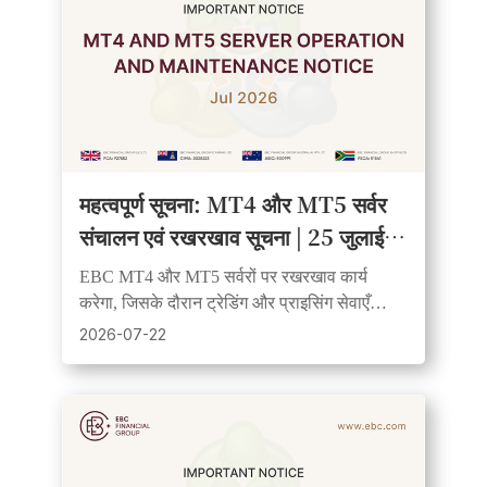
महत्वपूर्ण सूचना: MT4 और MT5 सर्वर
संचालन एवं रखरखाव सूचना | 25 जुलाई
2026
EBC MT4 और MT5 सर्वरों पर रखरखाव कार्य
करेगा, जिसके दौरान ट्रेडिंग और प्राइसिंग सेवाएँ
अस्थायी रूप से निलंबित कर दी जाएँगी। सभी सिस्टम
2026-07-22
रखरखाव पूरा होने के बाद फिर से चालू हो जाएंगे।