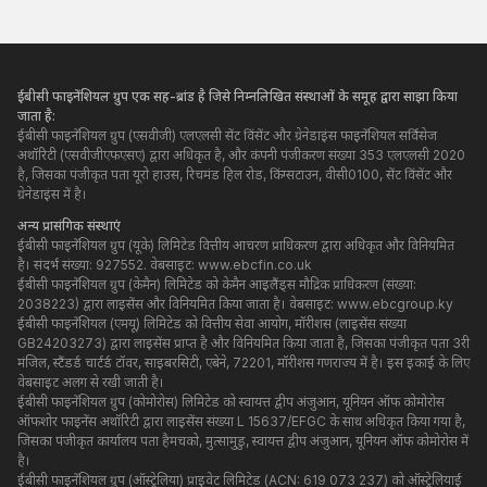
ईबीसी फाइनेंशियल ग्रुप एक सह-ब्रांड है जिसे निम्नलिखित संस्थाओं के समूह द्वारा साझा किया
जाता है:
ईबीसी फाइनेंशियल ग्रुप (एसवीजी) एलएलसी सेंट विंसेंट और ग्रेनेडाइंस फाइनेंशियल सर्विसेज
अथॉरिटी (एसवीजीएफएसए) द्वारा अधिकृत है, और कंपनी पंजीकरण संख्या 353 एलएलसी 2020
है, जिसका पंजीकृत पता यूरो हाउस, रिचमंड हिल रोड, किंग्सटाउन, वीसी0100, सेंट विंसेंट और
ग्रेनेडाइंस में है।
अन्य प्रासंगिक संस्थाएं
ईबीसी फाइनेंशियल ग्रुप (यूके) लिमिटेड वित्तीय आचरण प्राधिकरण द्वारा अधिकृत और विनियमित
है। संदर्भ संख्या: 927552. वेबसाइट:
www.ebcfin.co.uk
ईबीसी फाइनेंशियल ग्रुप (केमैन) लिमिटेड को केमैन आइलैंड्स मौद्रिक प्राधिकरण (संख्या:
2038223) द्वारा लाइसेंस और विनियमित किया जाता है। वेबसाइट:
www.ebcgroup.ky
ईबीसी फाइनेंशियल (एमयू) लिमिटेड को वित्तीय सेवा आयोग, मॉरीशस (लाइसेंस संख्या
GB24203273) द्वारा लाइसेंस प्राप्त है और विनियमित किया जाता है, जिसका पंजीकृत पता 3री
मंजिल, स्टैंडर्ड चार्टर्ड टॉवर, साइबरसिटी, एबेने, 72201, मॉरीशस गणराज्य में है। इस इकाई के लिए
वेबसाइट अलग से रखी जाती है।
ईबीसी फाइनेंशियल ग्रुप (कोमोरोस) लिमिटेड को स्वायत्त द्वीप अंजुआन, यूनियन ऑफ कोमोरोस
ऑफशोर फाइनेंस अथॉरिटी द्वारा लाइसेंस संख्या L 15637/EFGC के साथ अधिकृत किया गया है,
जिसका पंजीकृत कार्यालय पता हैमचको, मुत्सामुडु, स्वायत्त द्वीप अंजुआन, यूनियन ऑफ कोमोरोस में
है।
ईबीसी फाइनेंशियल ग्रुप (ऑस्ट्रेलिया) प्राइवेट लिमिटेड (ACN: 619 073 237) को ऑस्ट्रेलियाई