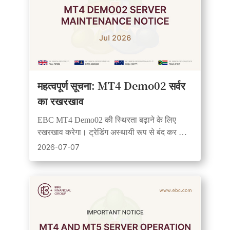
महत्वपूर्ण सूचना: MT4 Demo02 सर्वर
का रखरखाव
EBC MT4 Demo02 की स्थिरता बढ़ाने के लिए
रखरखाव करेगा। ट्रेडिंग अस्थायी रूप से बंद कर दी
जाएगी, और उपयोगकर्ताओं से अनुरोध है कि वे रखरखाव
2026-07-07
से पहले अपने ट्रेड इतिहास का बैकअप लें।