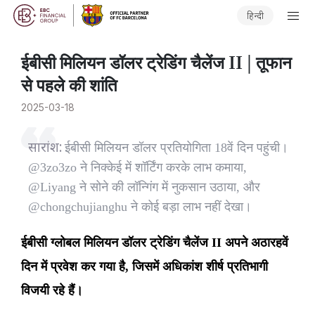
हिन्दी
​ईबीसी मिलियन डॉलर ट्रेडिंग चैलेंज II | तूफान
से पहले की शांति
2025-03-18
सारांश:
ईबीसी मिलियन डॉलर प्रतियोगिता 18वें दिन पहुंची।
@3zo3zo ने निक्केई में शॉर्टिंग करके लाभ कमाया,
@Liyang ने सोने की लॉन्गिंग में नुकसान उठाया, और
@chongchujianghu ने कोई बड़ा लाभ नहीं देखा।
ईबीसी ग्लोबल मिलियन डॉलर ट्रेडिंग चैलेंज II अपने अठारहवें
दिन में प्रवेश कर गया है, जिसमें अधिकांश शीर्ष प्रतिभागी
विजयी रहे हैं।