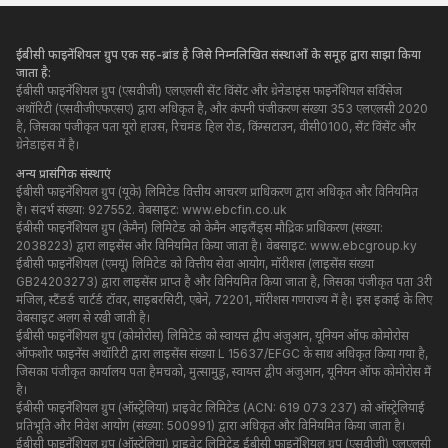
ईबीसी फाइनेंशियल ग्रुप एक सह-ब्रांड है जिसे निम्नलिखित संस्थाओं के समूह द्वारा साझा किया
जाता है:
ईबीसी फाइनेंशियल ग्रुप (एसवीजी) एलएलसी सेंट विंसेंट और ग्रेनेडाइंस फाइनेंशियल सर्विसेज
अथॉरिटी (एसवीजीएफएसए) द्वारा अधिकृत है, और कंपनी पंजीकरण संख्या 353 एलएलसी 2020
है, जिसका पंजीकृत पता यूरो हाउस, रिचमंड हिल रोड, किंग्सटाउन, वीसी0100, सेंट विंसेंट और
ग्रेनेडाइंस में है।
अन्य प्रासंगिक संस्थाएं
ईबीसी फाइनेंशियल ग्रुप (यूके) लिमिटेड वित्तीय आचरण प्राधिकरण द्वारा अधिकृत और विनियमित
है। संदर्भ संख्या: 927552. वेबसाइट:
www.ebcfin.co.uk
ईबीसी फाइनेंशियल ग्रुप (केमैन) लिमिटेड को केमैन आइलैंड्स मौद्रिक प्राधिकरण (संख्या:
2038223) द्वारा लाइसेंस और विनियमित किया जाता है। वेबसाइट:
www.ebcgroup.ky
ईबीसी फाइनेंशियल (एमयू) लिमिटेड को वित्तीय सेवा आयोग, मॉरीशस (लाइसेंस संख्या
GB24203273) द्वारा लाइसेंस प्राप्त है और विनियमित किया जाता है, जिसका पंजीकृत पता 3री
मंजिल, स्टैंडर्ड चार्टर्ड टॉवर, साइबरसिटी, एबेने, 72201, मॉरीशस गणराज्य में है। इस इकाई के लिए
वेबसाइट अलग से रखी जाती है।
ईबीसी फाइनेंशियल ग्रुप (कोमोरोस) लिमिटेड को स्वायत्त द्वीप अंजुआन, यूनियन ऑफ कोमोरोस
ऑफशोर फाइनेंस अथॉरिटी द्वारा लाइसेंस संख्या L 15637/EFGC के साथ अधिकृत किया गया है,
जिसका पंजीकृत कार्यालय पता हैमचको, मुत्सामुडु, स्वायत्त द्वीप अंजुआन, यूनियन ऑफ कोमोरोस में
है।
ईबीसी फाइनेंशियल ग्रुप (ऑस्ट्रेलिया) प्राइवेट लिमिटेड (ACN: 619 073 237) को ऑस्ट्रेलियाई
प्रतिभूति और निवेश आयोग (संख्या: 500991) द्वारा अधिकृत और विनियमित किया जाता है।
ईबीसी फाइनेंशियल ग्रुप (ऑस्ट्रेलिया) प्राइवेट लिमिटेड ईबीसी फाइनेंशियल ग्रुप (एसवीजी) एलएलसी