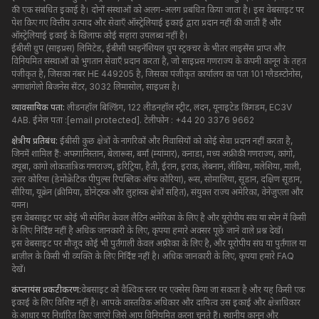
की एक संबंधित इकाई है। दोनों संस्थाओं को अलग-अलग प्रबंधित किया जाता है। इस वेबसाइट पर
पेश किए गए वित्तीय उत्पाद और सेवाएँ ऑस्ट्रेलियाई इकाई द्वारा प्रदान नहीं की जाती हैं और
ऑस्ट्रेलियाई इकाई के खिलाफ कोई सहारा उपलब्ध नहीं है।
ईबीसी ग्रुप (साइप्रस) लिमिटेड, ईबीसी फाइनेंशियल ग्रुप स्ट्रक्चर के भीतर लाइसेंस प्राप्त और
विनियमित संस्थाओं को भुगतान सेवाएँ प्रदान करता है, जो साइप्रस गणराज्य के कंपनी कानून के तहत
पंजीकृत है, जिसका नंबर HE 449205 है, जिसका पंजीकृत कार्यालय का पता 101 ग्लैडस्टोनोस,
अगाथांगेलो बिजनेस सेंटर, 3032 लिमासोल, साइप्रस है।
व्यावसायिक पता:
लीडनहॉल बिल्डिंग, 122 लीडनहॉल स्ट्रीट, लंदन, यूनाइटेड किंगडम, EC3V
4AB. ईमेल पता :
[email protected]
. टेलीफोन : +44 20 3376 9662
क्षेत्रीय प्रतिबंध:
ईबीसी कुछ क्षेत्रों के नागरिकों और निवासियों को कोई सेवा प्रदान नहीं करता है,
जिनमें शामिल हैं: अफगानिस्तान, बेलारूस, बर्मा (म्यांमार), कनाडा, मध्य अफ्रीकी गणराज्य, कांगो,
क्यूबा, ​​कांगो लोकतांत्रिक गणराज्य, इरिट्रिया, हैती, ईरान, इराक, लेबनान, लीबिया, मलेशिया, माली,
उत्तर कोरिया (डेमोक्रेटिक पीपुल्स रिपब्लिक ऑफ कोरिया), रूस, सोमालिया, सूडान, दक्षिण सूडान,
सीरिया, यूक्रेन (क्रीमिया, डोनेट्स्क और लुहांस्क क्षेत्रों सहित), संयुक्त राज्य अमेरिका, वेनेजुएला और
यमन।
इस वेबसाइट पर कोई भी स्पेनिश केवल लैटिन अमेरिका के लिए है और यूरोपीय संघ या स्पेन में किसी
के लिए निर्दिष्ट नहीं है अधिक जानकारी के लिए, कृपया हमारे अक्सर पूछे जाने वाले प्रश्न देखें।
इस वेबसाइट पर मौजूद कोई भी पुर्तगाली केवल अफ़्रीका के लिए है, और यूरोपीय संघ या पुर्तगाल या
ब्राज़ील के किसी भी व्यक्ति के लिए निर्दिष्ट नहीं है। अधिक जानकारी के लिए, कृपया हमारे FAQ
देखें।
कंप्लायंस प्रकटीकरण:
वेबसाइट को वैश्विक स्तर पर एक्सेस किया जा सकता है और यह किसी एक
इकाई के लिए विशिष्ट नहीं है। आपके वास्तविक अधिकार और दायित्व उस इकाई और क्षेत्राधिकार
के आधार पर निर्धारित किए जाएंगे जिसे आप विनियमित करना चुनते हैं। स्थानीय कानून और