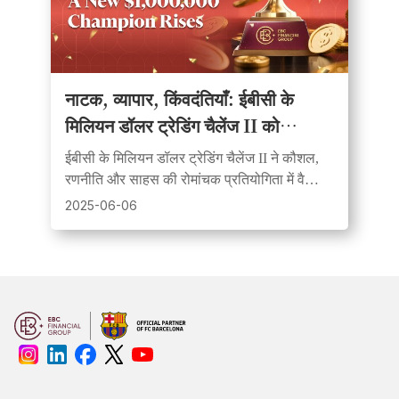
नाटक, व्यापार, किंवदंतियाँ: ईबीसी के
मिलियन डॉलर ट्रेडिंग चैलेंज II को
अविस्मरणीय बनाने वाली बातें
ईबीसी के मिलियन डॉलर ट्रेडिंग चैलेंज II ने कौशल,
रणनीति और साहस की रोमांचक प्रतियोगिता में वैश्विक
व्यापारियों को एकजुट किया, तथा ड्रीम स्क्वाड और
2025-06-06
राइजिंग स्टार्स में नए चैंपियन का ताज पहनाया।