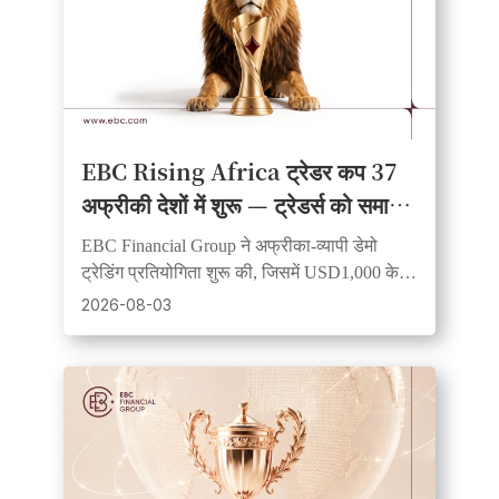
EBC Rising Africa ट्रेडर कप 37
अफ्रीकी देशों में शुरू — ट्रेडर्स को समान
शुरुआत और नकद पुरस्कार जीतने का मौका
EBC Financial Group ने अफ्रीका-व्यापी डेमो
ट्रेडिंग प्रतियोगिता शुरू की, जिसमें USD1,000 के
पुरस्कार, 20 विजेताओं और सभी को समान शुरुआत के
2026-08-03
फंड दिए जा रहे हैं।