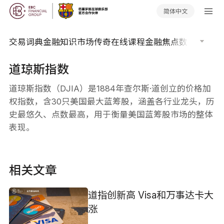
简体中文
交易词典
金融知识
市场传奇
在线课程
金融焦点
数据报告
市
道琼斯指数
道琼斯指数（DJIA）是1884年查尔斯·道创立的价格加
权指数，含30只美国最大蓝筹股，涵盖各行业龙头，历
史最悠久、点数最高，用于衡量美国蓝筹股市场的整体
表现。
相关文章
道指创新高 Visa和万事达卡大
涨