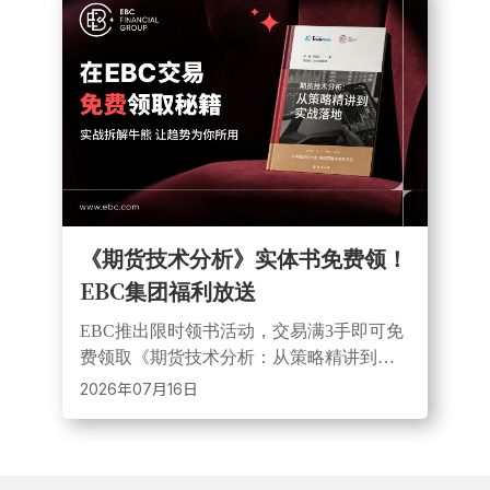
《期货技术分析》实体书免费领！
EBC集团福利放送
EBC推出限时领书活动，交易满3手即可免
费领取《期货技术分析：从策略精讲到实
战落地》。本书涵盖交易策略、指标分
2026年07月16日
析、心理建设与资金管理，助力交易者提
升实战能力。