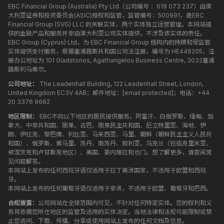
EBC Financial Group (Australia) Pty Ltd（公司编号 ：619 073 237）由澳
大利亚证券和投资委员会(ASIC)授权和监管，监管编号：500991，是EBC
Financial Group (SVG) LLC 的关联实体，两个实体独立运营管理。本网站提
供的金融产品和服务并非由澳大利亚公司实体提供，不涉及该实体的责任。
EBC Group (Cyprus) Ltd，为 EBC Financial Group 结构内的持牌和受监管
实体提供支付服务，根据塞浦路斯共和国公司法注册，编号为 HE449205，注
册办公地址为 101 Gladstonos, Agathangelou Business Centre, 3032塞浦
路斯利马索尔。
公司地址：
The Leadenhall Building, 122 Leadenhall Street, London,
United Kingdom EC3V 4AB；邮件地址：
[email protected]
；电话：+44
20 3376 9662
地区限制：
EBC不向以下地区的居民提供服务，阿富汗、白俄罗斯、缅甸、加
拿大、中非共和国、刚果、古巴、刚果民主共和国、厄立特里亚、海地、伊
朗、伊拉克、黎巴嫩、利比亚、马来西亚、马里、朝鲜（朝鲜民主主义人民共
和国）、俄罗斯、索马里、苏丹、南苏丹、叙利亚、乌克兰（包括克里米亚、
顿涅茨克和卢甘斯克地区）、美国、委内瑞拉和也门。想了解更多，请查阅常
见问题解答。
本网站上发布的任何西班牙语仅适用于拉丁美洲国家，不适用于欧盟和西班
牙。
本网站上发布的任何葡萄牙语仅适用于非洲，不适用于欧盟、葡萄牙和巴西。
合规披露：
公司网站在全球范围内可见，不针对任何特定实体。您的权利和义
务将依据您所在地区的监管及适用的实体决定。当地法律和法规可能限制或禁
止您访问、下载、传播、分享或使用网站上发布的任何文档及信息。