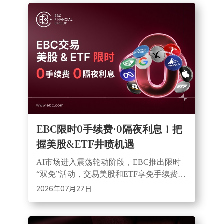
​EBC限时0手续费·0隔夜利息！把
握美股&ETF井喷机遇
AI市场进入震荡轮动阶段，EBC推出限时
“双免”活动，交易美股和ETF享免手续费、
免隔夜利息，并提供杠杆及多空交易工
2026年07月27日
具，助力降低成本，把握市场机遇。