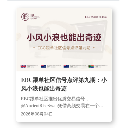
EBC跟单社区信号点评第九期：小
风小浪也能出奇迹
EBC跟单社区推出优质交易信号，
@AncientRiseSwan凭借高频交易在一个月
内实现近12倍收益。该信号覆盖黄金等多
2026年08月04日
个品种，采用小仓位风控，展现灵活透明
的跟单优势。