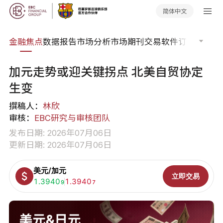
简体中文
课程
金融焦点
数据报告
市场分析
市场期刊
交易软件
订单流
EA
加元走势或迎关键拐点 北美自贸协定
生变
撰稿人：
林欣
审核：
EBC研究与审核团队
发布日期: 2026年07月06日
更新日期: 2026年07月06日
美元/加元
立即交易
买入:
1.3940
卖出:
1.3940
9
7