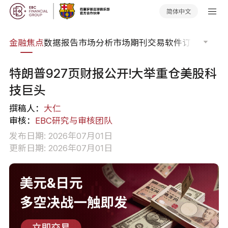
简体中文
课程
金融焦点
数据报告
市场分析
市场期刊
交易软件
订单流
EA
特朗普927页财报公开!大举重仓美股科
技巨头
撰稿人：
大仁
审核：
EBC研究与审核团队
发布日期: 2026年07月01日
更新日期: 2026年07月01日