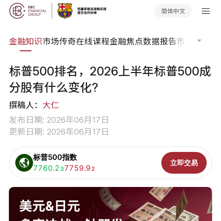
简体中文
词典
金融知识
市场传奇
在线课程
金融焦点
数据报告
市场分析
市
标普500排名，2026上半年标普500成
分股有什么变化?
撰稿人：
大仁
发布日期: 2026年06月17日
更新日期: 2026年06月17日
标普500指数
立即交易
买入:
7760.2
卖出:
7759.9
3
2