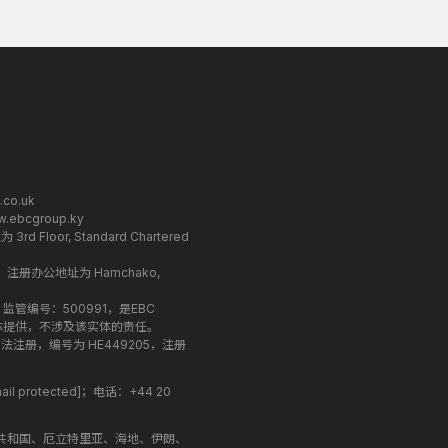
.co.uk
.ebcgroup.ky
loor, Standard Chartered
C，注册办公地址为 Hamchako,
和监管，监管编号：500991，是EBC
司实体提供，不涉及该实体的责任。
国公司法注册，编号为 HE449205，注册
ail protected]
；电话：+44 20
共和国、厄立特里亚、海地、伊朗、