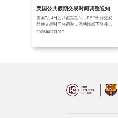
美国公共假期交易时间调整通知
美国7月4日公共假期期间，EBC部分交易
品种交易时间将调整，流动性或下降并可
能出现点差扩大。时间以UTC+3为准，北
2026年07月01日
京时间需加5小时，投资者可联系客户支持
获取帮助。