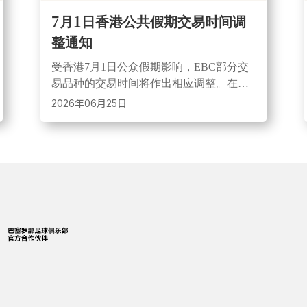
7月1日香港公共假期交易时间调
整通知
受香港7月1日公众假期影响，EBC部分交
易品种的交易时间将作出相应调整。在此
期间，市场流动性可能减弱、点差或出现
2026年06月25日
扩大情况，建议投资者合理控制仓位并做
好风险管理。