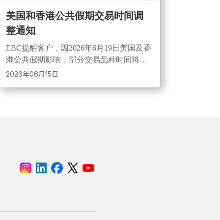
美国和香港公共假期交易时间调
整通知
EBC提醒客户，因2026年6月19日美国及香
港公共假期影响，部分交易品种时间将调
整。期间市场或出现点差扩大、流动性降
2026年06月15日
低情况，投资者可提前关注交易安排并咨
询客服。