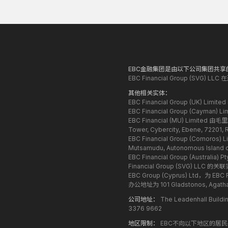
EBC金融集团是由以下公司集团共享
EBC Financial Group (S
其他相关实体：
EBC Financial Group (UK
EBC Financial Group (Ca
EBC Financial (MU) Limit
Tower, Cybercity, Ebene, 72
EBC Financial Group (Co
Mutsamudu, Autonomous Island 
EBC Financial Group (Aus
Financial Group (SV
EBC Group (Cyprus) Ltd
办公地址为 101 Gladstonos, Agat
公司地址：
The Leadenhall Build
3376 9662
地区限制：
EBC不向以下地区的居