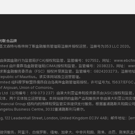
的联合品牌
VG) LLC 在圣文森特与格林纳丁斯金融服务管理局注册并授权运营，注册号为353 LLC 2020。
) Limited 由英国金融行为监管局(FCA)授权和监管，监管编号：927552，网址：
www.ebcfin
yman) Limited 由开曼群岛金融管理局(CIMA)授权和监管，监管编号：2038223，网址：
www
ed 由毛里求斯金融服务委员会（FSC）授权并受其监管，监管编号：GB24203273，注册地址为 3rd F
201, Republic of Mauritius。该实体网站独立运营管理。
moros) Limited 经科摩罗联盟昂儒昂自治岛离岸金融管理局授权，许可证号为L 15637/EFG
of Anjouan, Union of Comoros。
tralia) Pty Ltd（公司编号 ：619 073 237）由澳大利亚证券和投资委员会(ASIC)授权
G) LLC 的关联实体，两个实体独立运营管理。本网站提供的金融产品和服务并非由澳大利亚公
，为 EBC Financial Group 结构内的持牌和受监管实体提供支付服务，根据塞浦路斯共和
hangelou Business Centre, 3032塞浦路斯利马索尔。
ing, 122 Leadenhall Street, London, United Kingdom EC3V 4AB；邮件地址：
[em
民提供服务，阿富汗、白俄罗斯、缅甸、加拿大、中非共和国、刚果、古巴、刚果民主