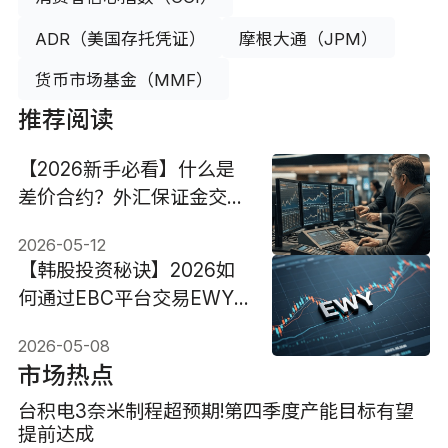
ADR（美国存托凭证）
摩根大通（JPM）
货币市场基金（MMF）
推荐阅读
【2026新手必看】什么是
差价合约？外汇保证金交易
与传统股票有何不同？
2026-05-12
【韩股投资秘诀】2026如
何通过EBC平台交易EWY
ETF CFD？一文看懂为何
2026-05-08
全球投资者正疯投资韩国股
市场热点
市！
台积电3奈米制程超预期!第四季度产能目标有望
提前达成